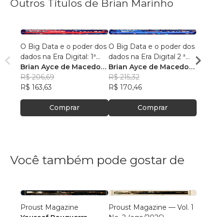
Outros Títulos de Brian Marinho
O Big Data e o poder dos
O Big Data e o poder dos
“O re
dados na Era Digital: 1ª
dados na Era Digital 2 ª
lingu
Edição.
Brian Ayce de Macedo
Edição:
Brian Ayce de Macedo
progr
Brian
Marinho
R$ 206,69
Marinho
R$ 215,32
data e
Mari
R$ 87
R$ 163,63
R$ 170,46
R$ 69
Comprar
Comprar
Você também pode gostar de
Proust Magazine
Proust Magazine — Vol. 1
Explor