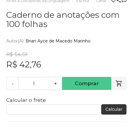
Artes & Disciplinas da Linguagem
Escrita
Geral
Caderno de anotações com
100 folhas
Autor(a):
Brian Ayce de Macedo Marinho
R$ 54,01
R$ 42,76
-
+
Comprar
Calcular o frete
Calcular