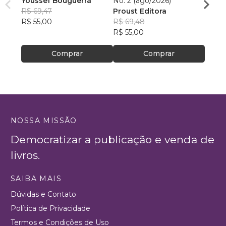
Youssef Bouguerra
No. 2 (ago/2026)
Criat
R$ 69,47
Proust Editora
Apoll
R$ 55,00
R$ 69,48
R$ 26,
R$ 55,00
R$ 20
Comprar
Comprar
NOSSA MISSÃO
Democratizar a publicação e venda de
livros.
SAIBA MAIS
Dúvidas e Contato
Política de Privacidade
Termos e Condições de Uso