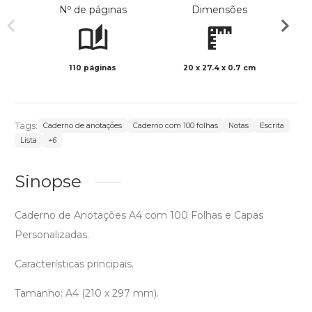
Nº de páginas
Dimensões
110 páginas
20 x 27.4 x 0.7 cm
Preto 
Tags:
Caderno de anotações
Caderno com 100 folhas
Notas
Escrita
Lista
+6
Sinopse
Caderno de Anotações A4 com 100 Folhas e Capas
Personalizadas.
Características principais.
Tamanho: A4 (210 x 297 mm).