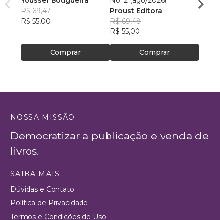
Youssef Bouguerra
No. 2 (ago/2026)
Criat
R$ 69,47
Proust Editora
Apoll
R$ 55,00
R$ 69,48
R$ 26,
R$ 55,00
R$ 20
Comprar
Comprar
NOSSA MISSÃO
Democratizar a publicação e venda de
livros.
SAIBA MAIS
Dúvidas e Contato
Política de Privacidade
Termos e Condições de Uso