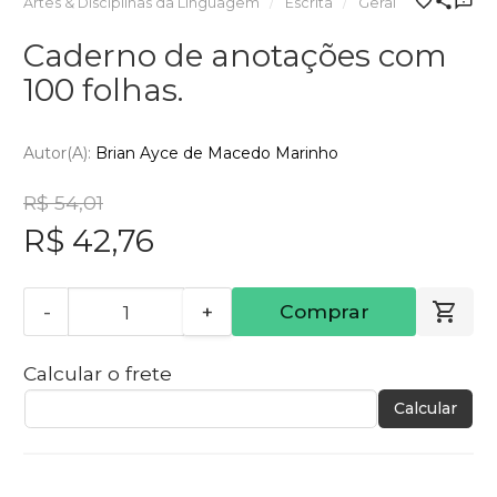
Artes & Disciplinas da Linguagem
Escrita
Geral
Caderno de anotações com
100 folhas.
Autor(a):
Brian Ayce de Macedo Marinho
R$ 54,01
R$ 42,76
-
+
Comprar
Calcular o frete
Calcular