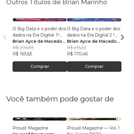
Outros Títulos de Brian Marinho
O Big Data e o poder dos
O Big Data e o poder dos
“O re
dados na Era Digital: 1ª
dados na Era Digital 2 ª
lingu
Edição.
Brian Ayce de Macedo
Edição:
Brian Ayce de Macedo
progr
Brian
Marinho
R$ 206,69
Marinho
R$ 215,32
data e
Mari
R$ 87
R$ 163,63
R$ 170,46
R$ 69
Comprar
Comprar
Você também pode gostar de
Proust Magazine
Proust Magazine — Vol. 1
Explor