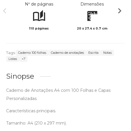
Nº de páginas
Dimensões
110 páginas
20 x 27.4 x 0.7 cm
Preto 
Tags:
Caderno 100 folhas
Caderno de anotações
Escrita
Notas
Listas
+7
Sinopse
Caderno de Anotações A4 com 100 Folhas e Capas
Personalizadas.
Características principais.
Tamanho: A4 (210 x 297 mm).