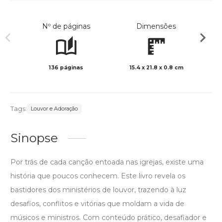
Nº de páginas
Dimensões
136 páginas
15.4 x 21.8 x 0.8 cm
Preto 
Tags:
Louvor e Adoração
Sinopse
Por trás de cada canção entoada nas igrejas, existe uma
história que poucos conhecem. Este livro revela os
bastidores dos ministérios de louvor, trazendo à luz
desafios, conflitos e vitórias que moldam a vida de
músicos e ministros. Com conteúdo prático, desafiador e