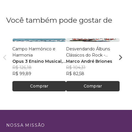
Você também pode gostar de
Campo Harmônico e
Desvendando Álbuns
Teoria
Harmonia
Clássicos do Rock -
Inicia
Opus 3 Ensino Musical
,
Volume 1
Marco André Briones
Ferna
+2
R$ 126,18
R$ 104,31
R$ 63
R$ 99,89
R$ 82,58
R$ 50
Comprar
Comprar
NOSSA MISSÃO