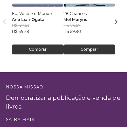
Eu, Você e o Mundo
28 Chances
Não le
Ana Liah Ogata
Mel Maryns
Socor
R$ 49,63
R$ 75,67
R$ 13
R$ 39,29
R$ 59,90
R$ 10
Comprar
Comprar
NOSSA MISSÃO
Democratizar a publicação e venda de
livros.
SAIBA MAIS