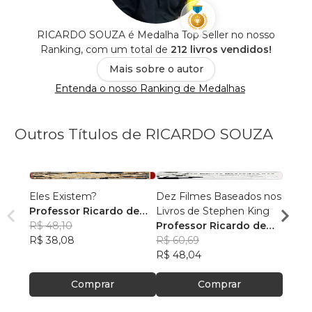
RICARDO SOUZA é Medalha Top Seller no nosso
Ranking, com um total de
212 livros vendidos!
Mais sobre o autor
Entenda o nosso Ranking de Medalhas
Outros Títulos de RICARDO SOUZA
Eles Existem?
Dez Filmes Baseados nos
1994
Professor Ricardo de
Livros de Stephen King
Profe
Souza
R$ 48,10
Professor Ricardo de
Souz
R$ 47
R$ 38,08
Souza
R$ 60,69
R$ 37
R$ 48,04
Comprar
Comprar