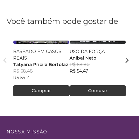
Você também pode gostar de
BASEADO EM CASOS
USO DA FORÇA
O PA
REAIS
Anibal Neto
PRO
Tatyana Pricila Bortolaz
R$ 68,80
HELIO
R$ 68,48
R$ 54,47
R$ 74
R$ 54,21
R$ 58
Comprar
Comprar
NOSSA MISSÃO