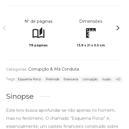
Nº de páginas
Dimensões
78 páginas
13.9 x 21 x 0.5 cm
Preto 
Corrupção & Má Conduta
Categorias:
Tags:
Esquema Ponzi
Pirâmide
financeira
corrupção
ilusão
+10
Sinopse
Este livro busca aprofundar-se não apenas no homem,
mas no fenômeno. O chamado “Esquema Ponzi” é,
essencialmente, um castelo financeiro construído sobre