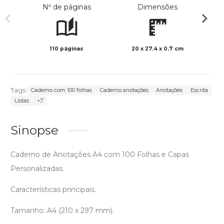
Nº de páginas
Dimensões
110 páginas
20 x 27.4 x 0.7 cm
Preto 
Tags:
Caderno com 100 folhas
Caderno anotações
Anotações
Escrita
Listas
+7
Sinopse
Caderno de Anotações A4 com 100 Folhas e Capas
Personalizadas.
Características principais.
Tamanho: A4 (210 x 297 mm).