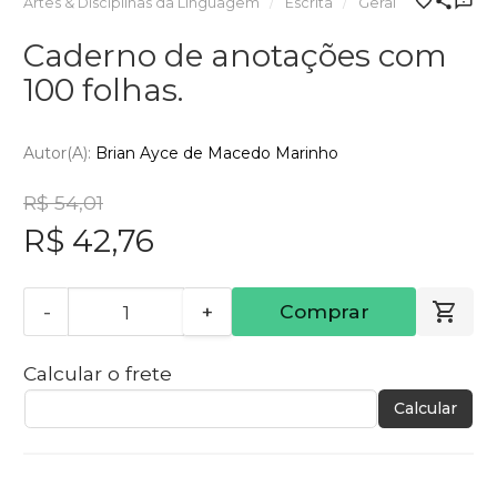
Artes & Disciplinas da Linguagem
Escrita
Geral
Caderno de anotações com
100 folhas.
Autor(a):
Brian Ayce de Macedo Marinho
R$ 54,01
R$ 42,76
-
+
Comprar
Calcular o frete
Calcular