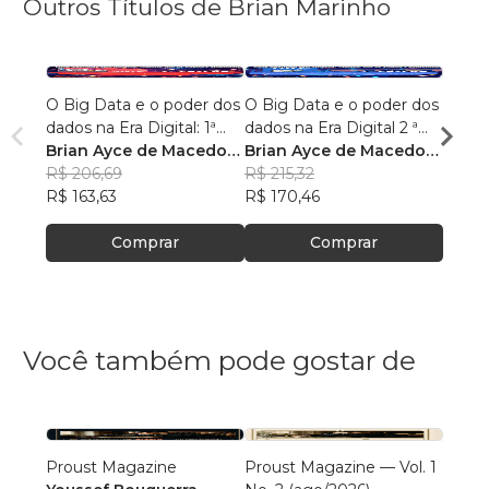
Outros Títulos de Brian Marinho
O Big Data e o poder dos
O Big Data e o poder dos
“O re
dados na Era Digital: 1ª
dados na Era Digital 2 ª
lingu
Edição.
Brian Ayce de Macedo
Edição:
Brian Ayce de Macedo
progr
Brian
Marinho
R$ 206,69
Marinho
R$ 215,32
data e
Mari
R$ 87
R$ 163,63
R$ 170,46
R$ 69
Comprar
Comprar
Você também pode gostar de
Proust Magazine
Proust Magazine — Vol. 1
Explor