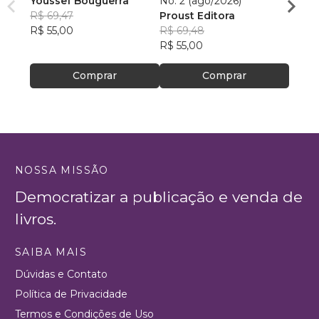
Youssef Bouguerra
No. 2 (ago/2026)
Criat
R$ 69,47
Proust Editora
Apoll
R$ 55,00
R$ 69,48
R$ 26,
R$ 55,00
R$ 20
Comprar
Comprar
NOSSA MISSÃO
Democratizar a publicação e venda de
livros.
SAIBA MAIS
Dúvidas e Contato
Política de Privacidade
Termos e Condições de Uso