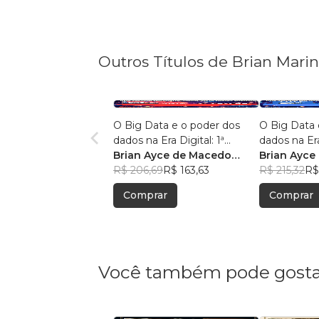
Outros Títulos de Brian Mari
O Big Data e o poder dos
O Big Data 
dados na Era Digital: 1ª
dados na Era
Edição.
Brian Ayce de Macedo
Edição:
Brian Ayce
Marinho
R$ 206,69
R$ 163,63
Marinho
R$ 215,32
R$
Comprar
Comprar
Você também pode gosta