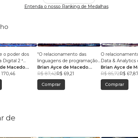
Entenda o nosso Ranking de Medalhas
nho
e o poder dos
“O relacionamento das
O relacionament
 Digital 2 ª
linguagens de programação
Data & Analytics 
 de Macedo
com o big data e analytics.”
Brian Ayce de Macedo
Com 50 pergunta
Brian Ayce de 
 170,46
Marinho
R$ 87,42
R$ 69,21
respostas.
Marinho
R$ 85,72
R$ 67,8
Comprar
Comprar
r de