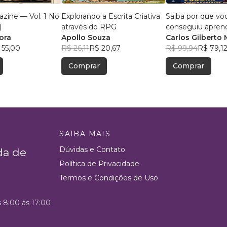
zine — Vol. 1 No.
Explorando a Escrita Criativa
Saiba por que vo
)
através do RPG
conseguiu apren
ora
Apollo Souza
português
Carlos Gilberto 
 55,00
R$ 26,11
R$ 20,67
Rodrigues Sans
R$ 99,94
R$ 79,1
Ferrari
Comprar
Comprar
SAIBA MAIS
Dúvidas e Contato
da de
Política de Privacidade
Termos e Condições de Uso
s 8:00 às 17:00