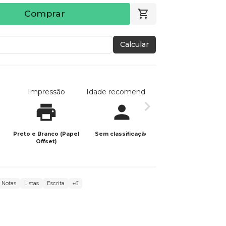
Comprar
Calcular
Impressão
Idade recomendada
Data de publicaç
Preto e Branco (Papel
Sem classificação
29/11/2025
Offset)
Notas
Listas
Escrita
+6