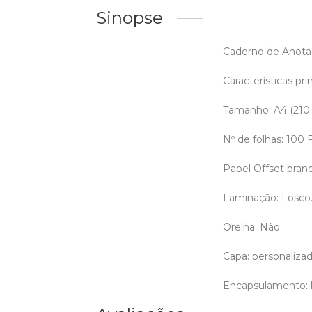
Sinopse
Caderno de Anotaç
Características prin
Tamanho: A4 (210
Nº de folhas: 100
Papel Offset bran
Laminação: Fosco
Orelha: Não.
Capa: personalizada
Encapsulamento: l