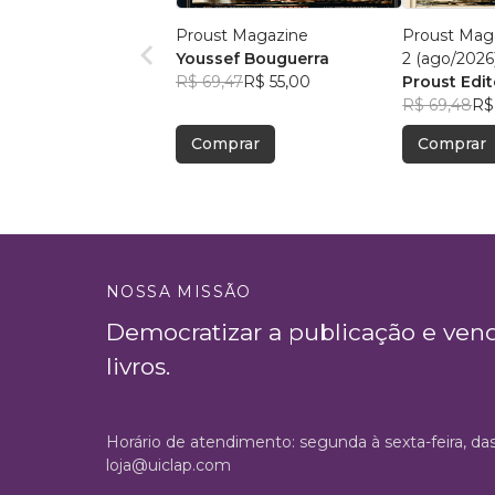
Proust Magazine
Proust Maga
Youssef Bouguerra
2 (ago/2026
R$ 69,47
R$ 55,00
Proust Edit
R$ 69,48
R$
Comprar
Comprar
NOSSA MISSÃO
Democratizar a publicação e ven
livros.
Horário de atendimento: segunda à sexta-feira, da
loja@uiclap.com