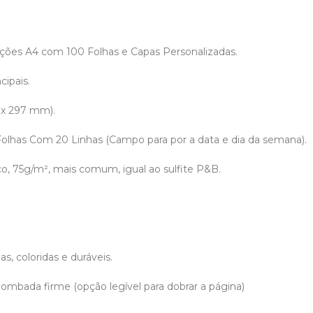
ões A4 com 100 Folhas e Capas Personalizadas.
cipais.
 x 297 mm).
 Folhas Com 20 Linhas (Campo para por a data e dia da semana).
co, 75g/m², mais comum, igual ao sulfite P&B.
.
s, coloridas e duráveis.
ombada firme (opção legível para dobrar a página)