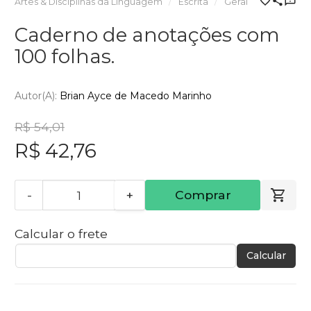
Artes & Disciplinas da Linguagem
Escrita
Geral
Caderno de anotações com
100 folhas.
Autor(a):
Brian Ayce de Macedo Marinho
R$ 54,01
R$ 42,76
-
+
Comprar
Calcular o frete
Calcular