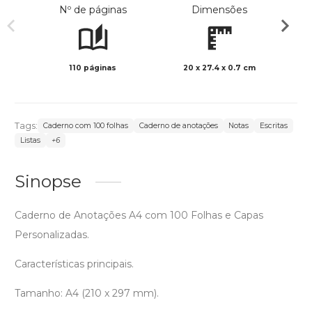
Nº de páginas
Dimensões
110 páginas
20 x 27.4 x 0.7 cm
Preto 
Tags:
Caderno com 100 folhas
Caderno de anotações
Notas
Escritas
Listas
+6
Sinopse
Caderno de Anotações A4 com 100 Folhas e Capas
Personalizadas.
Características principais.
Tamanho: A4 (210 x 297 mm).