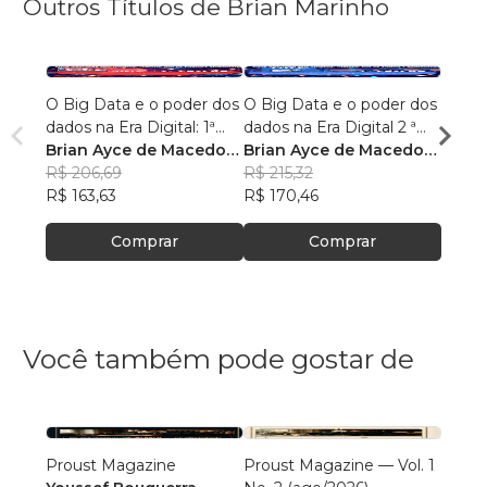
Outros Títulos de Brian Marinho
O Big Data e o poder dos
O Big Data e o poder dos
“O re
dados na Era Digital: 1ª
dados na Era Digital 2 ª
lingu
Edição.
Brian Ayce de Macedo
Edição:
Brian Ayce de Macedo
progr
Brian
Marinho
R$ 206,69
Marinho
R$ 215,32
data e
Mari
R$ 87
R$ 163,63
R$ 170,46
R$ 69
Comprar
Comprar
Você também pode gostar de
Proust Magazine
Proust Magazine — Vol. 1
Explor