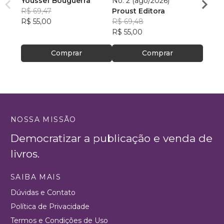
Youssef Bouguerra
No. 2 (ago/2026)
Criat
R$ 69,47
Proust Editora
Apoll
R$ 55,00
R$ 69,48
R$ 26,
R$ 55,00
R$ 20
Comprar
Comprar
NOSSA MISSÃO
Democratizar a publicação e venda de
livros.
SAIBA MAIS
Dúvidas e Contato
Política de Privacidade
Termos e Condições de Uso