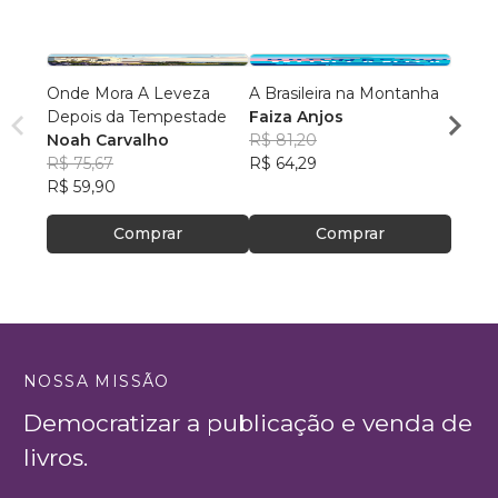
Onde Mora A Leveza
A Brasileira na Montanha
Agijab
Depois da Tempestade
Faiza Anjos
Fábi
Noah Carvalho
R$ 81,20
R$ 67
R$ 75,67
R$ 64,29
R$ 53,
R$ 59,90
Comprar
Comprar
NOSSA MISSÃO
Democratizar a publicação e venda de
livros.