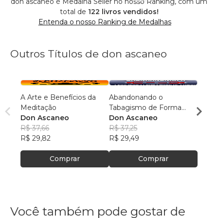
don ascaneo é Medalha Seller no nosso Ranking, com um
total de
122 livros vendidos!
Entenda o nosso Ranking de Medalhas
Outros Títulos de don ascaneo
A Arte e Benefícios da
Abandonando o
Maqui
Meditação
Tabagismo de Forma
Femin
Don Ascaneo
Definitiva
Don Ascaneo
Don 
R$ 37,66
R$ 37,25
R$ 37
R$ 29,82
R$ 29,49
R$ 29
Comprar
Comprar
Você também pode gostar de