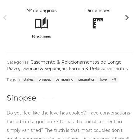
Nº de páginas
Dimensões
16 páginas
Preto 
Casamento & Relacionamentos de Longo
Categorias:
Prazo
,
Divórcio & Separação
,
Família & Relacionamentos
Tags:
mistakes
phrases
pampering
separation
love
+11
Sinopse
Do you feel like the love has cooled? Have conversations
turned into arguments? Or has that initial connection
simply vanished? The truth is that most couples don't