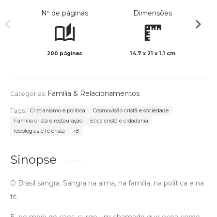
Nº de páginas
Dimensões
200 páginas
14.7 x 21 x 1.1 cm
Preto 
Família & Relacionamentos
Categorias:
Tags:
Cristianismo e política
Cosmovisão cristã e sociedade
Família cristã e restauração
Ética cristã e cidadania
Ideologias e fé cristã
+8
Sinopse
O Brasil sangra. Sangra na alma, na família, na política e na
fé.