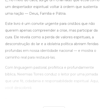
E, no meio do caos, surge um chamado que ecoa como
um despertador espiritual: voltar à ordem que sustenta
uma nação — Deus, Família e Pátria.
Este livro é um convite urgente para cristãos que não
querem apenas compreender a crise, mas participar da
cura. Ele revela como a perda de valores espirituais, a
desconstrução do lar e a idolatria política abriram feridas
profundas em nossa identidade nacional — e mostra o
caminho real para restaurá-las.
Com linguagem pastoral, profética e profundamente
bíblica, Neemias Torres conduz o leitor por uma jornada
que une fé, cidadania e responsabilidade espiritual. Aqui,
você descobrirá:
...