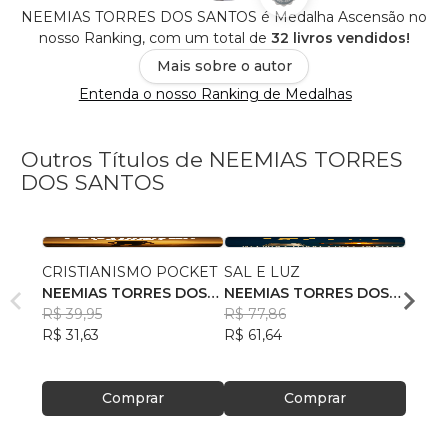
NEEMIAS TORRES DOS SANTOS é Medalha Ascensão no
nosso Ranking, com um total de
32 livros vendidos!
Mais sobre o autor
Entenda o nosso Ranking de Medalhas
Outros Títulos de NEEMIAS TORRES
DOS SANTOS
CRISTIANISMO POCKET
SAL E LUZ
CIDA
NEEMIAS TORRES DOS
NEEMIAS TORRES DOS
NEEM
SANTOS
R$ 39,95
SANTOS
R$ 77,86
SANT
R$ 43
R$ 31,63
R$ 61,64
R$ 34
Comprar
Comprar