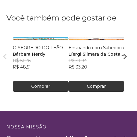
Você também pode gostar de
O SEGREDO DO LEÃO
Ensinando com Sabedoria
Recon
Bárbara Herdy
Líergi Silmara da Costa
casa
R$ 61,28
Altmann
R$ 41,94
Bruno
R$ 48,51
R$ 33,20
R$ 44
R$ 35
Comprar
Comprar
NOSSA MISSÃO