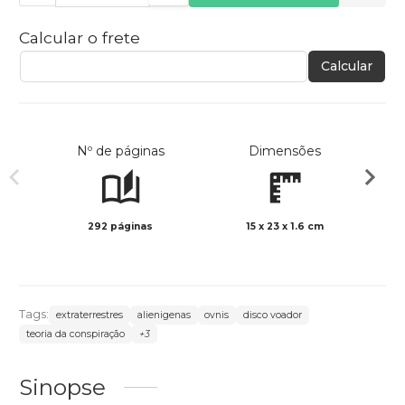
Calcular o frete
Calcular
Nº de páginas
Dimensões
292 páginas
15 x 23 x 1.6 cm
Preto 
Tags:
extraterrestres
alienigenas
ovnis
disco voador
teoria da conspiração
+3
Sinopse