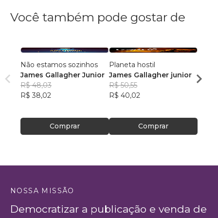
Você também pode gostar de
Não estamos sozinhos
Planeta hostil
Não e
James Gallagher Junior
James Gallagher junior
James
R$ 48,03
R$ 50,55
R$ 43
R$ 38,02
R$ 40,02
R$ 34
Comprar
Comprar
NOSSA MISSÃO
Democratizar a publicação e venda de