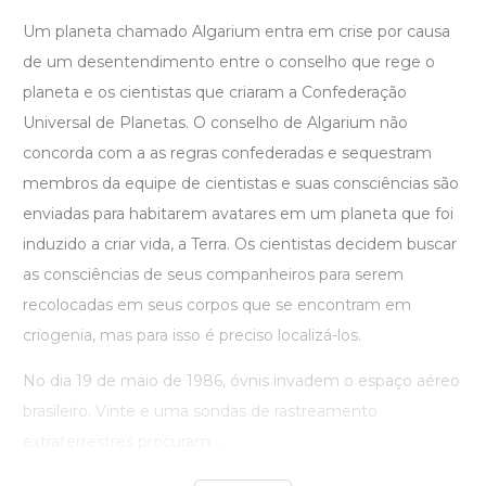
Um planeta chamado Algarium entra em crise por causa
de um desentendimento entre o conselho que rege o
planeta e os cientistas que criaram a Confederação
Universal de Planetas. O conselho de Algarium não
concorda com a as regras confederadas e sequestram
membros da equipe de cientistas e suas consciências são
enviadas para habitarem avatares em um planeta que foi
induzido a criar vida, a Terra. Os cientistas decidem buscar
as consciências de seus companheiros para serem
recolocadas em seus corpos que se encontram em
criogenia, mas para isso é preciso localizá-los.
No dia 19 de maio de 1986, óvnis invadem o espaço aéreo
brasileiro. Vinte e uma sondas de rastreamento
extraterrestres procuram ...