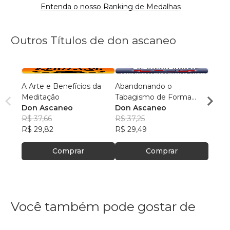
Entenda o nosso Ranking de Medalhas
Outros Títulos de don ascaneo
A Arte e Benefícios da
Abandonando o
Maqui
Meditação
Tabagismo de Forma
Femin
Don Ascaneo
Definitiva
Don Ascaneo
Don 
R$ 37,66
R$ 37,25
R$ 37
R$ 29,82
R$ 29,49
R$ 29
Comprar
Comprar
Você também pode gostar de