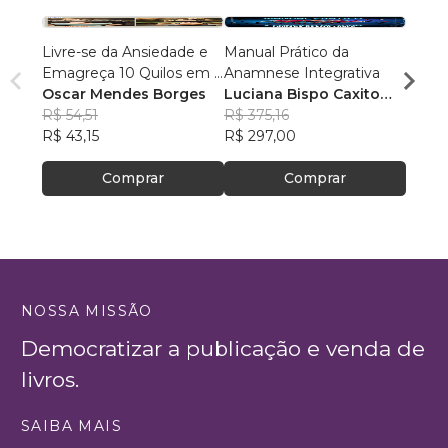
Livre-se da Ansiedade e
Manual Prático da
Perca
Emagreça 10 Quilos em 3
Anamnese Integrativa
com a
Meses
Oscar Mendes Borges
Luciana Bispo Caxito
Ferna
R$ 54,51
Lopes Cançado
R$ 375,16
Albu
R$ 63
R$ 43,15
R$ 297,00
R$ 49
Comprar
Comprar
NOSSA MISSÃO
Democratizar a publicação e venda de
livros.
SAIBA MAIS