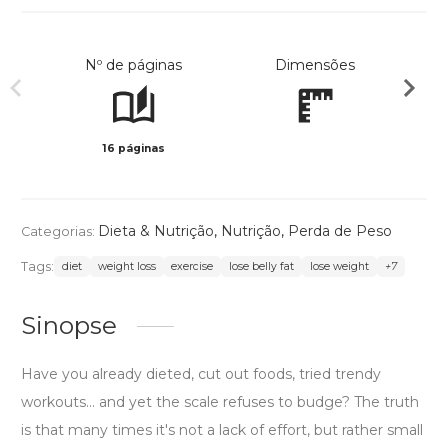
Nº de páginas
Dimensões
16 páginas
Preto 
Dieta & Nutrição
,
Nutrição
,
Perda de Peso
Categorias:
Tags:
diet
weight loss
exercise
lose belly fat
lose weight
+7
Sinopse
Have you already dieted, cut out foods, tried trendy
workouts… and yet the scale refuses to budge? The truth
is that many times it's not a lack of effort, but rather small