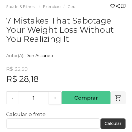
Saúde & Fitness
Exercício
Geral
7 Mistakes That Sabotage
Your Weight Loss Without
You Realizing It
Autor(a):
Don Ascaneo
R$ 35,59
R$ 28,18
-
+
Comprar
Calcular o frete
Calcular