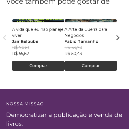
Você também pode gostar de
A vida que eu não planejei
A Arte da Guerra para
De al
viver
Negócios
dema
Jair Beloube
Fabio Tamanho
Ellen
R$ 70,51
R$ 63,70
R$ 51
R$ 55,82
R$ 50,43
R$ 41
Comprar
Comprar
NOSSA MISSÃO
Democratizar a publicação e venda de
livros.