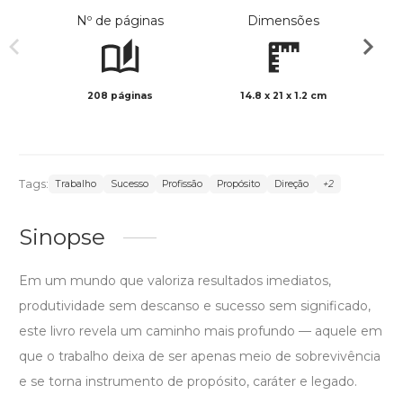
Nº de páginas
Dimensões
208 páginas
14.8 x 21 x 1.2 cm
Preto 
Tags:
Trabalho
Sucesso
Profissão
Propósito
Direção
+2
Sinopse
Em um mundo que valoriza resultados imediatos,
produtividade sem descanso e sucesso sem significado,
este livro revela um caminho mais profundo — aquele em
que o trabalho deixa de ser apenas meio de sobrevivência
e se torna instrumento de propósito, caráter e legado.