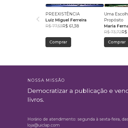
PREEXISTÊNCIA
Uma Escolh
Luiz Miguel Ferreira
Propósito
R$ 77,53
R$ 61,38
Maria Fern
R$ 73,72
R$ 
Comprar
Comprar
NOSSA MISSÃO
Democratizar a publicação e ven
livros.
Horário de atendimento: segunda à sexta-feira, da
loja@uiclap.com