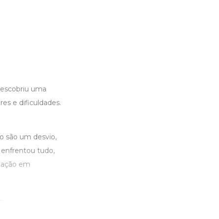
 descobriu uma
s e dificuldades.
ão são um desvio,
é enfrentou tudo,
lhação em
.