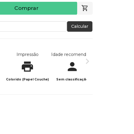
Comprar
Calcular
Impressão
Idade recomendada
Data de publicaç
Colorido (Papel Couche)
Sem classificação
28/11/2025