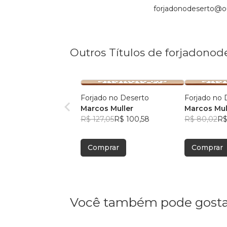
forjadonodeserto@ou
Outros Títulos de forjadono
Forjado no Deserto
Forjado no 
Marcos Muller
Marcos Mul
R$ 127,05
R$ 100,58
R$ 80,02
R$
Comprar
Comprar
Você também pode gosta