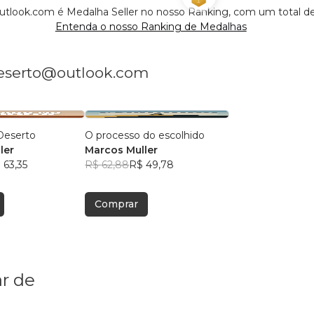
tlook.com é Medalha Seller no nosso Ranking, com um total d
Entenda o nosso Ranking de Medalhas
deserto@outlook.com
Deserto
O processo do escolhido
ler
Marcos Muller
 63,35
R$ 62,88
R$ 49,78
Comprar
r de