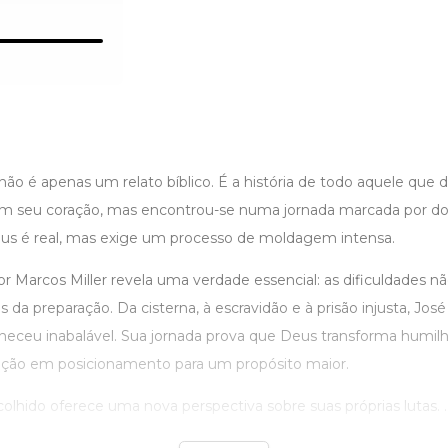
 não é apenas um relato bíblico. É a história de todo aquele que
m seu coração, mas encontrou-se numa jornada marcada por dore
us é real, mas exige um processo de moldagem intensa.
tor Marcos Miller revela uma verdade essencial: as dificuldades n
s da preparação. Da cisterna, à escravidão e à prisão injusta, Jos
eceu inabalável. Sua jornada prova que Deus transforma humi
eição em posicionamento para um propósito maior.
lhido oferece uma nova perspectiva sobre suas próprias lutas. ..