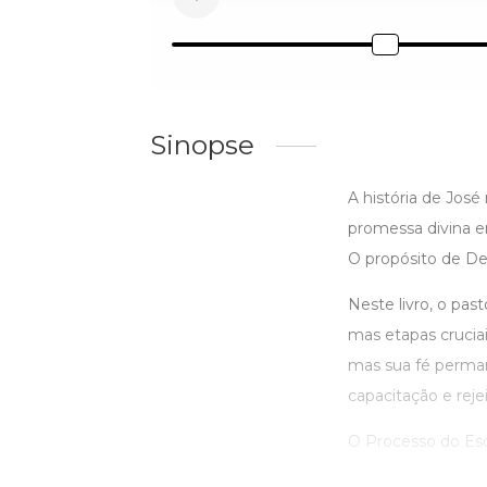
Sinopse
A história de José
promessa divina e
O propósito de De
Neste livro, o pas
mas etapas cruciai
mas sua fé perman
capacitação e rej
O Processo do Esco