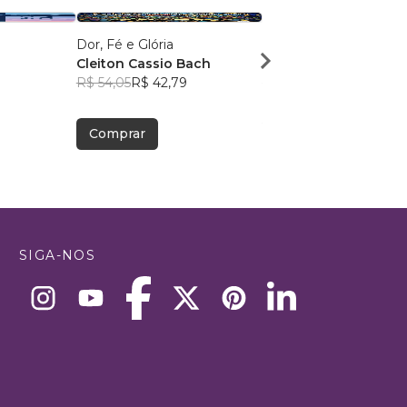
Dor, Fé e Glória
Como viver a Nova Cri
Cleiton Cassio Bach
André Nunes
R$ 54,05
R$ 42,79
R$ 43,05
R$ 34,09
Comprar
Comprar
SIGA-NOS