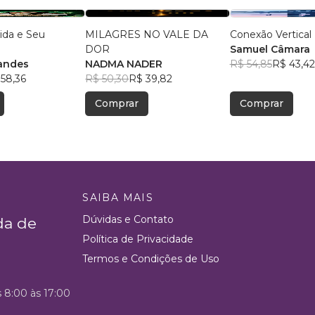
ida e Seu
MILAGRES NO VALE DA
Conexão Vertical
DOR
Samuel Câmara
andes
NADMA NADER
R$ 54,85
R$ 43,42
58,36
R$ 50,30
R$ 39,82
Comprar
Comprar
SAIBA MAIS
Dúvidas e Contato
da de
Política de Privacidade
Termos e Condições de Uso
s 8:00 às 17:00