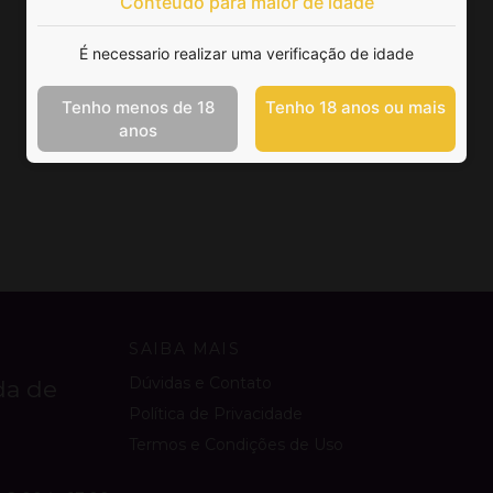
Conteúdo para maior de idade
É necessario realizar uma verificação de idade
Tenho menos de 18
Tenho 18 anos ou mais
anos
SAIBA MAIS
Dúvidas e Contato
da de
Política de Privacidade
Termos e Condições de Uso