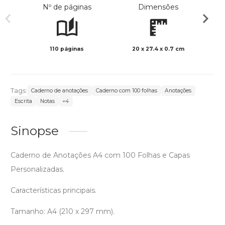
Nº de páginas
Dimensões
110 páginas
20 x 27.4 x 0.7 cm
Preto 
Tags:
Caderno de anotações
Caderno com 100 folhas
Anotações
Escrita
Notas
+4
Sinopse
Caderno de Anotações A4 com 100 Folhas e Capas
Personalizadas.
Características principais.
Tamanho: A4 (210 x 297 mm).