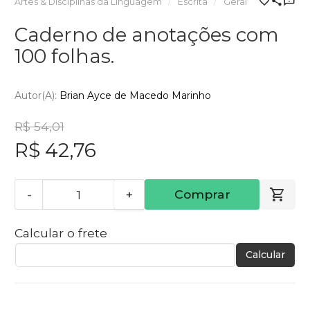
Artes & Disciplinas da Linguagem
Escrita
Geral
Caderno de anotações com
100 folhas.
Autor(a):
Brian Ayce de Macedo Marinho
R$ 54,01
R$ 42,76
-
+
Comprar
Calcular o frete
Calcular