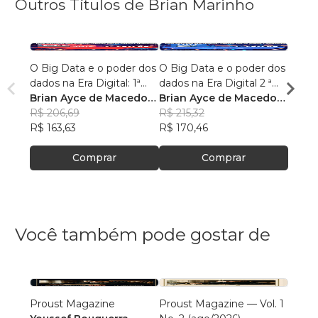
Outros Títulos de Brian Marinho
O Big Data e o poder dos
O Big Data e o poder dos
“O re
dados na Era Digital: 1ª
dados na Era Digital 2 ª
lingu
Edição.
Brian Ayce de Macedo
Edição:
Brian Ayce de Macedo
progr
Brian
Marinho
R$ 206,69
Marinho
R$ 215,32
data e
Mari
R$ 87
R$ 163,63
R$ 170,46
R$ 69
Comprar
Comprar
Você também pode gostar de
Proust Magazine
Proust Magazine — Vol. 1
Explor