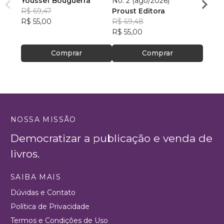
Youssef Bouguerra
No. 2 (ago/2026)
Criat
R$ 69,47
Proust Editora
Apoll
R$ 55,00
R$ 69,48
R$ 26,
R$ 55,00
R$ 20
Comprar
Comprar
NOSSA MISSÃO
Democratizar a publicação e venda de
livros.
SAIBA MAIS
Dúvidas e Contato
Política de Privacidade
Termos e Condições de Uso