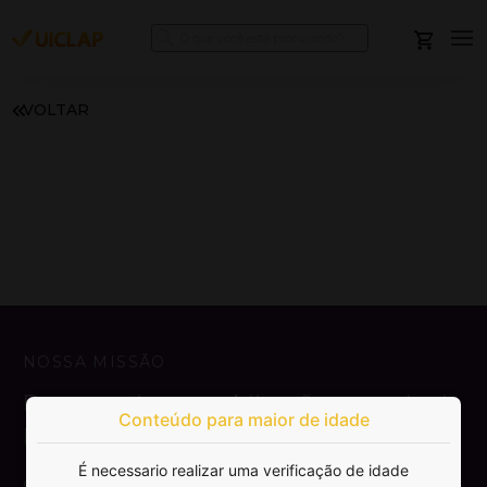
VOLTAR
NOSSA MISSÃO
Democratizar a publicação e venda de
Conteúdo para maior de idade
livros.
É necessario realizar uma verificação de idade
SAIBA MAIS