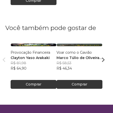
Comprar
Você também pode gostar de
Provocação Financeira
Voar como o Gavião
VOU 
Clayton Yaso Arakaki
Marco Túlio de Oliveira
Milto
R$ 81,98
e Britto
R$ 58,53
Abru
R$ 57,
R$ 64,90
R$ 46,34
Filho
R$ 45
Comprar
Comprar