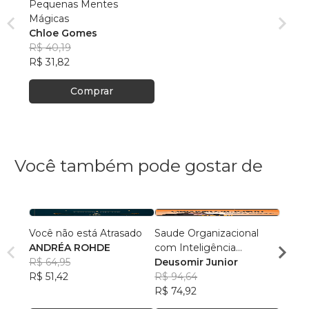
Pequenas Mentes
Mágicas
Chloe Gomes
R$ 40,19
R$ 31,82
Comprar
Você também pode gostar de
Você não está Atrasado
Saude Organizacional
Do Ca
ANDRÉA ROHDE
com Inteligência
Rodr
R$ 64,95
Emocional
Deusomir Junior
R$ 44
R$ 51,42
R$ 94,64
R$ 35
R$ 74,92