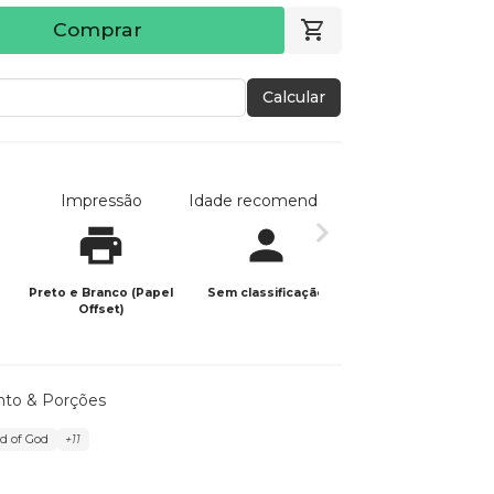
Comprar
Calcular
Impressão
Idade recomendada
Data de publicaç
Preto e Branco (Papel
Sem classificação
28/11/2025
Offset)
to & Porções
d of God
+11