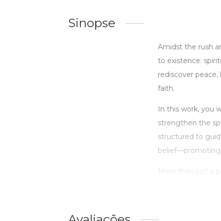
Sinopse
Amidst the rush a
to existence: spir
rediscover peace,
faith.
In this work, you w
strengthen the spi
structured to gui
belief—promoting s
More than just a pra
Avaliações