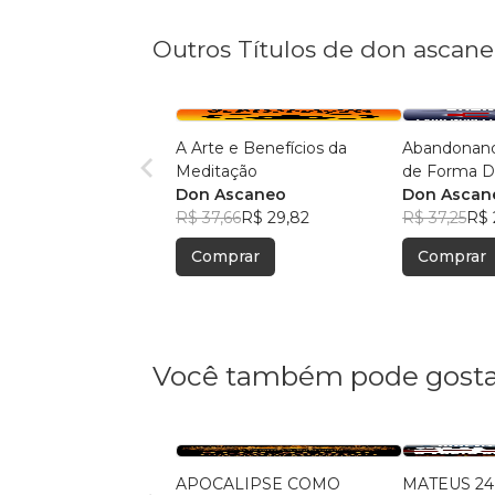
Outros Títulos de don ascan
A Arte e Benefícios da
Abandonand
Meditação
de Forma De
Don Ascaneo
Don Ascan
R$ 37,66
R$ 29,82
R$ 37,25
R$ 
Comprar
Comprar
Você também pode gosta
APOCALIPSE COMO
MATEUS 24