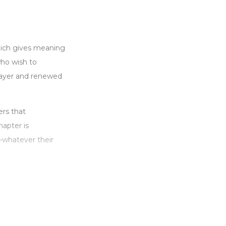
hich gives meaning
who wish to
rayer and renewed
ers that
hapter is
—whatever their