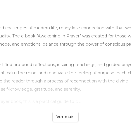
nd challenges of modern life, many lose connection with that w
ituality. The e-book "Awakening in Prayer" was created for those 
 hope, and emotional balance through the power of conscious p
ill find profound reflections, inspiring teachings, and guided pray
rit, calm the mind, and reactivate the feeling of purpose. Each c
de the reader through a process of reconnection with the divine
elf-knowledge, gratitude, and serenity.
yer book, this is a practical guide to c ...
Ver mais