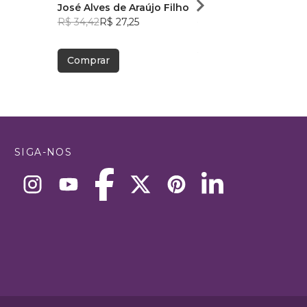
José Alves de Araújo Filho
Jhou Holub
R$ 34,42
R$ 27,25
R$ 57,19
R$ 45,28
Comprar
Comprar
SIGA-NOS