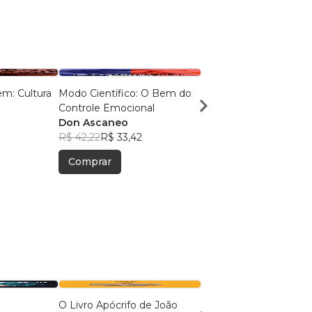
m: Cultura
Modo Científico: O Bem do
Modo Científico: Venc
Controle Emocional
Ansiedade
Don Ascaneo
Don Ascaneo
R$ 42,22
R$ 33,42
R$ 38,49
R$ 30,47
Comprar
Comprar
O Livro Apócrifo de João
Ainda Há Lugar na Me