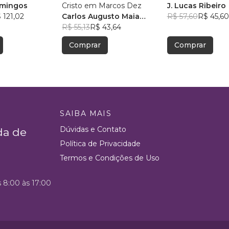
omingos
Cristo em Marcos Dez
J. Lucas Ribeiro
 121,02
Carlos Augusto Maia
R$ 57,60
R$ 45,60
Ferreira
R$ 55,13
R$ 43,64
Comprar
Comprar
SAIBA MAIS
Dúvidas e Contato
da de
Política de Privacidade
Termos e Condições de Uso
s 8:00 às 17:00