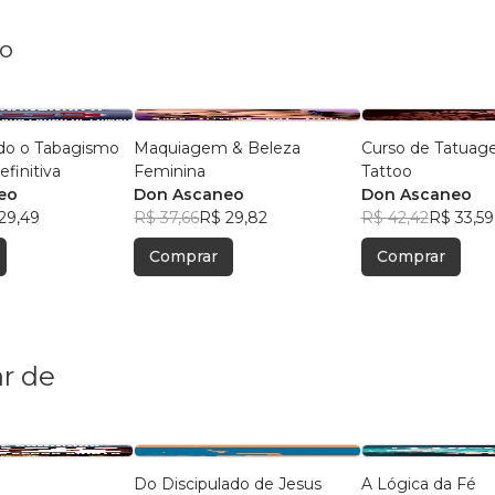
eo
o o Tabagismo
Maquiagem & Beleza
Curso de Tatuage
finitiva
Feminina
Tattoo
eo
Don Ascaneo
Don Ascaneo
29,49
R$ 37,66
R$ 29,82
R$ 42,42
R$ 33,59
Comprar
Comprar
r de
Do Discipulado de Jesus
A Lógica da Fé