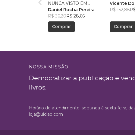
NUNCA VISTO EM
Vicente D
CRONOLOGIA
Daniel Rocha Pereira
R$ 152,86
R$
R$ 36,20
R$ 28,66
Comprar
Comprar
NOSSA MISSÃO
Democratizar a publicação e ven
livros.
Horário de atendimento: segunda à sexta-feira, da
loja@uiclap.com