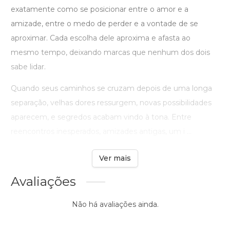
exatamente como se posicionar entre o amor e a
amizade, entre o medo de perder e a vontade de se
aproximar. Cada escolha dele aproxima e afasta ao
mesmo tempo, deixando marcas que nenhum dos dois
sabe lidar.
Quando seus caminhos se cruzam depois de uma longa
separação, velhas dores ressurgem, novas possibilidades
aparecem, e segredos acabam vindo à tona. Entre
reencontros inesperados, amizades antigas, um i ...
Ver mais
Avaliações
Não há avaliações ainda.