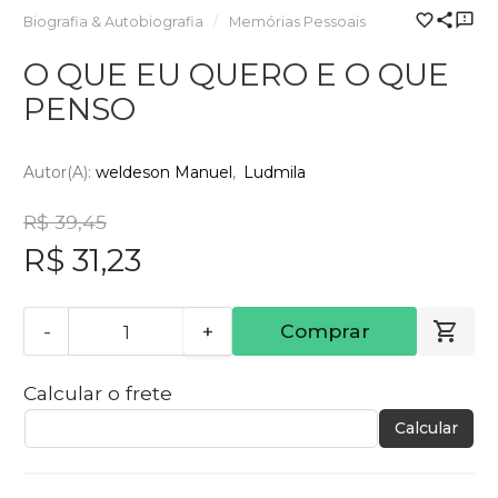
Biografia & Autobiografia
Memórias Pessoais
O QUE EU QUERO E O QUE
PENSO
Autor(a):
weldeson Manuel
Ludmila
R$ 39,45
R$ 31,23
-
+
Comprar
Calcular o frete
Calcular