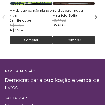
A vida que eu não planejei
60 dias para mudar
A Vid
viver
Maurício Solfa
Edso
Jair Beloube
R$ 77,13
R$ 46
R$ 70,51
R$ 61,06
R$ 36
R$ 55,82
Comprar
Comprar
NOSSA MISSÃO
Democratizar a publicação e venda de
livros.
SAIBA MAIS