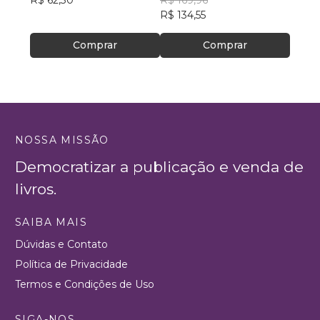
R$ 62,30
R$ 169,96
R$ 63
R$ 134,55
Comprar
Comprar
NOSSA MISSÃO
Democratizar a publicação e venda de
livros.
SAIBA MAIS
Dúvidas e Contato
Política de Privacidade
Termos e Condições de Uso
SIGA-NOS