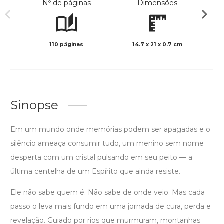
Nº de páginas
Dimensões
110 páginas
14.7 x 21 x 0.7 cm
Preto 
Sinopse
Em um mundo onde memórias podem ser apagadas e o
silêncio ameaça consumir tudo, um menino sem nome
desperta com um cristal pulsando em seu peito — a
última centelha de um Espírito que ainda resiste.
Ele não sabe quem é. Não sabe de onde veio. Mas cada
passo o leva mais fundo em uma jornada de cura, perda e
revelação. Guiado por rios que murmuram, montanhas