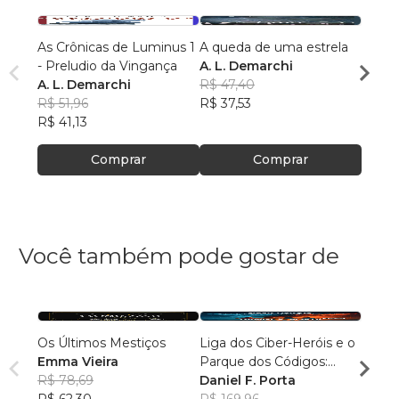
As Crônicas de Luminus 1
A queda de uma estrela
Poeta
- Preludio da Vingança
A. L. Demarchi
A. L.
A. L. Demarchi
R$ 47,40
R$ 39
R$ 51,96
R$ 37,53
R$ 31
R$ 41,13
Comprar
Comprar
Você também pode gostar de
Os Últimos Mestiços
Liga dos Ciber-Heróis e o
Agulh
Emma Vieira
Parque dos Códigos:
Escri
R$ 78,69
Rumo ao Desconhecido
Daniel F. Porta
R$ 79