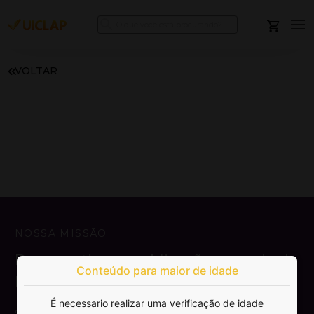
VOLTAR
NOSSA MISSÃO
Democratizar a publicação e venda de
Conteúdo para maior de idade
livros.
É necessario realizar uma verificação de idade
SAIBA MAIS