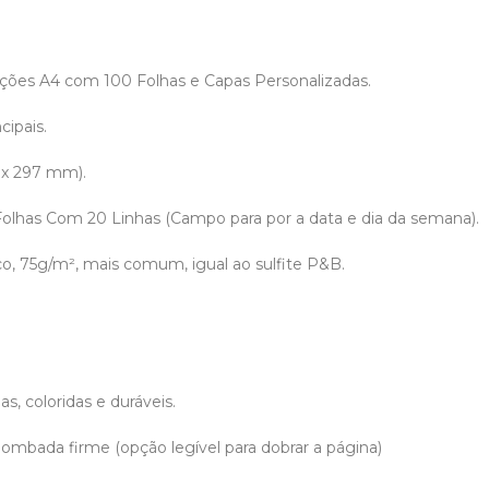
ões A4 com 100 Folhas e Capas Personalizadas.
cipais.
 x 297 mm).
 Folhas Com 20 Linhas (Campo para por a data e dia da semana).
co, 75g/m², mais comum, igual ao sulfite P&B.
.
s, coloridas e duráveis.
ombada firme (opção legível para dobrar a página)