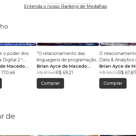
Entenda o nosso Ranking de Medalhas
nho
e o poder dos
“O relacionamento das
O relacionament
 Digital 2 ª
linguagens de programação
Data & Analytics 
 de Macedo
com o big data e analytics.”
Brian Ayce de Macedo
Com 50 pergunta
Brian Ayce de 
 170,46
Marinho
R$ 87,42
R$ 69,21
respostas.
Marinho
R$ 85,72
R$ 67,8
Comprar
Comprar
r de