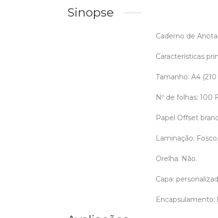
Sinopse
Caderno de Anotaç
Características prin
Tamanho: A4 (210
Nº de folhas: 100
Papel Offset bran
Laminação: Fosco
Orelha: Não.
Capa: personalizada
Encapsulamento: l