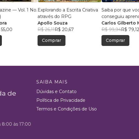
zine — Vol. 1 No.
Explorando a Escrita Criativa
Saiba por que vo
)
através do RPG
conseguiu apren
ora
Apollo Souza
português
Carlos Gilberto 
 55,00
R$ 26,11
R$ 20,67
Rodrigues Sans
R$ 99,94
R$ 79,1
Ferrari
Comprar
Comprar
SAIBA MAIS
Dúvidas e Contato
da de
Política de Privacidade
Termos e Condições de Uso
s 8:00 às 17:00