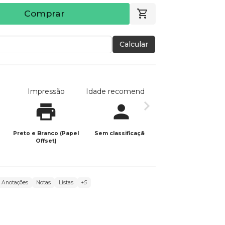
Comprar
Calcular
Impressão
Idade recomendada
Data de publicaç
Preto e Branco (Papel
Sem classificação
28/11/2025
Offset)
Anotações
Notas
Listas
+5