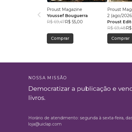
Proust Magazine
Proust Maga
Youssef Bouguerra
2 (ago/2026
R$ 69,47
R$ 55,00
Proust Edit
R$ 69,48
R$
Comprar
Comprar
NOSSA MISSÃO
Democratizar a publicação e ven
livros.
Horário de atendimento: segunda à sexta-feira, da
loja@uiclap.com