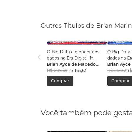
Outros Títulos de Brian Mari
O Big Data e o poder dos
O Big Data 
dados na Era Digital: 1ª
dados na Era
Edição.
Brian Ayce de Macedo
Edição:
Brian Ayce
Marinho
R$ 206,69
R$ 163,63
Marinho
R$ 215,32
R$
Comprar
Comprar
Você também pode gosta