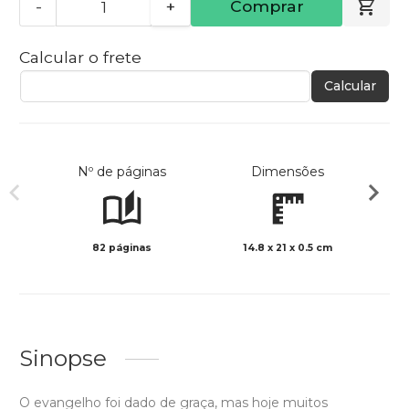
-
+
Comprar
Calcular o frete
Calcular
Nº de páginas
Dimensões
82 páginas
14.8 x 21 x 0.5 cm
Preto 
Sinopse
O evangelho foi dado de graça, mas hoje muitos