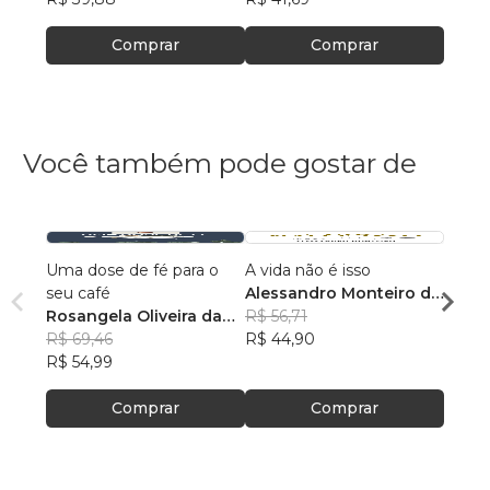
Comprar
Comprar
Você também pode gostar de
Uma dose de fé para o
A vida não é isso
118 A
seu café
Alessandro Monteiro de
Rosan
Rosangela Oliveira da
Menezes
R$ 56,71
Feito
R$ 43
Silva
R$ 69,46
R$ 44,90
R$ 34
R$ 54,99
Comprar
Comprar