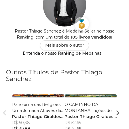
Pastor Thiago Sanchez é Medalha Seller no nosso
Ranking, com um total de
105 livros vendidos!
Mais sobre o autor
Entenda o nosso Ranking de Medalhas
Outros Títulos de Pastor Thiago
Sanchez
Panorama das Religiões:
O CAMINHO DA
O SE
Uma Jornada Através da
MONTANHA: Lições do
O SAL
Diversidade Espiritual
Pastor Thiago Giraldes
Sermão de Jesus
Pastor Thiago Giraldes
no No
Pasto
Sanchez
R$ 50,38
Sanchez
R$ 52,65
Sanc
R$ 84
R$ 39,88
R$ 41,69
R$ 66