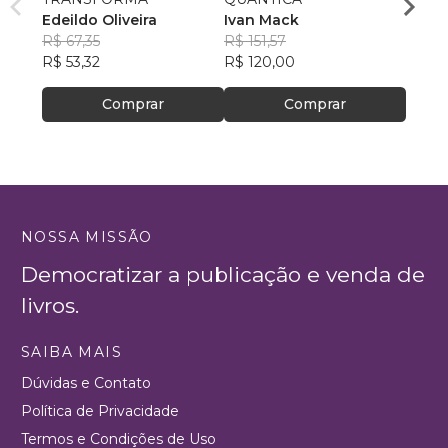
Edeildo Oliveira
Ivan Mack
Pr Ag
R$ 67,35
R$ 151,57
R$ 45
R$ 53,32
R$ 120,00
R$ 36
Comprar
Comprar
NOSSA MISSÃO
Democratizar a publicação e venda de
livros.
SAIBA MAIS
Dúvidas e Contato
Política de Privacidade
Termos e Condições de Uso