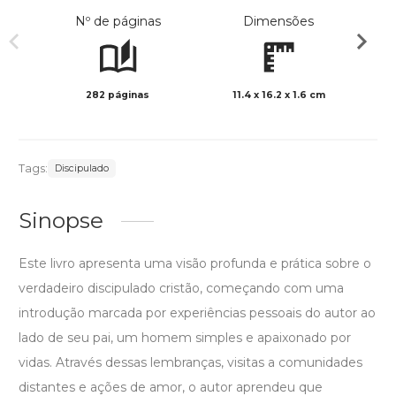
Nº de páginas
Dimensões
282 páginas
11.4 x 16.2 x 1.6 cm
Preto 
Tags:
Discipulado
Sinopse
Este livro apresenta uma visão profunda e prática sobre o
verdadeiro discipulado cristão, começando com uma
introdução marcada por experiências pessoais do autor ao
lado de seu pai, um homem simples e apaixonado por
vidas. Através dessas lembranças, visitas a comunidades
distantes e ações de amor, o autor aprendeu que