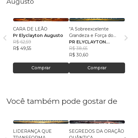
Augusto
CARA DE LEÃO
“A Sobreexcelente
Pr Elyclayton Augusto
Grandeza e Força do
R$ 62,59
Poder Divino”
PR ELYCLAYTON
R$ 49,55
AUGUSTO
R$ 38,65
R$ 30,60
Comprar
Comprar
Você também pode gostar de
LIDERANÇA QUE
SEGREDOS DA ORAÇÃO
Uma J
TRANSFORMA
QUÂNTICA
Eterni