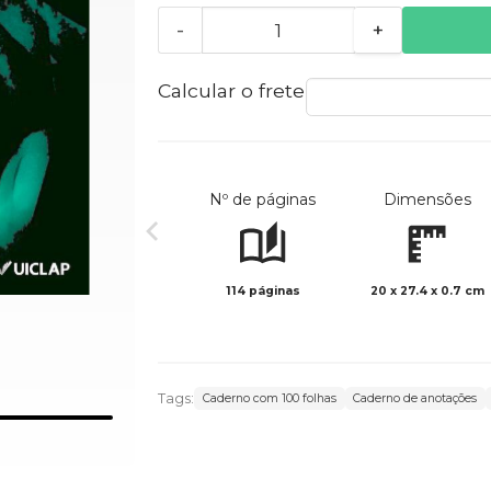
-
+
Calcular o frete
Nº de páginas
Dimensões
114 páginas
20 x 27.4 x 0.7 cm
Tags:
Caderno com 100 folhas
Caderno de anotações