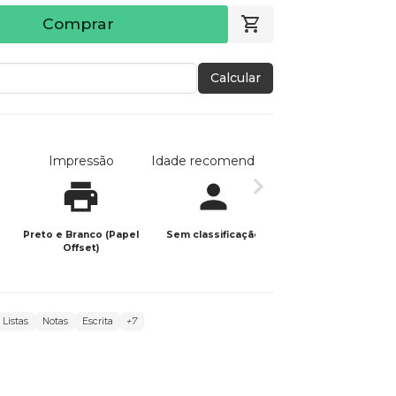
Comprar
Calcular
Impressão
Idade recomendada
Data de publicaç
Preto e Branco (Papel
Sem classificação
27/11/2025
Offset)
Listas
Notas
Escrita
+7