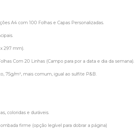
ões A4 com 100 Folhas e Capas Personalizadas.
cipais.
 x 297 mm).
 Folhas Com 20 Linhas (Campo para por a data e dia da semana).
co, 75g/m², mais comum, igual ao sulfite P&B.
.
s, coloridas e duráveis.
ombada firme (opção legível para dobrar a página)