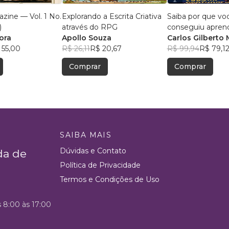
zine — Vol. 1 No.
Explorando a Escrita Criativa
Saiba por que vo
)
através do RPG
conseguiu apren
ora
Apollo Souza
português
Carlos Gilberto 
 55,00
R$ 26,11
R$ 20,67
Rodrigues Sans
R$ 99,94
R$ 79,1
Ferrari
Comprar
Comprar
SAIBA MAIS
Dúvidas e Contato
da de
Política de Privacidade
Termos e Condições de Uso
s 8:00 às 17:00