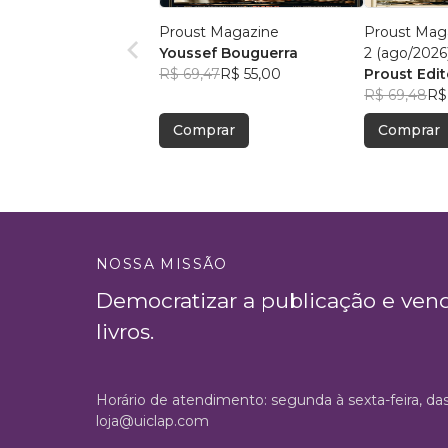
Proust Magazine
Proust Maga
Youssef Bouguerra
2 (ago/2026
R$ 69,47
R$ 55,00
Proust Edit
R$ 69,48
R$
Comprar
Comprar
NOSSA MISSÃO
Democratizar a publicação e ven
livros.
Horário de atendimento: segunda à sexta-feira, da
loja@uiclap.com