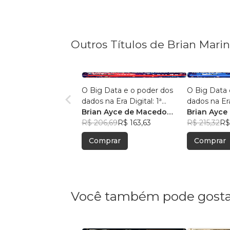
Outros Títulos de Brian Mari
O Big Data e o poder dos
O Big Data 
dados na Era Digital: 1ª
dados na Era
Edição.
Brian Ayce de Macedo
Edição:
Brian Ayce
Marinho
R$ 206,69
R$ 163,63
Marinho
R$ 215,32
R$
Comprar
Comprar
Você também pode gosta