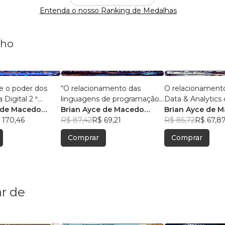
Entenda o nosso Ranking de Medalhas
nho
e o poder dos
“O relacionamento das
O relacionament
 Digital 2 ª
linguagens de programação
Data & Analytics 
 de Macedo
com o big data e analytics.”
Brian Ayce de Macedo
Com 50 pergunta
Brian Ayce de 
 170,46
Marinho
R$ 87,42
R$ 69,21
respostas.
Marinho
R$ 85,72
R$ 67,8
Comprar
Comprar
r de