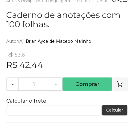
Artes & Disciplinas da Linguagem
Escrita
Geral
Caderno de anotações com
100 folhas.
Autor(a):
Brian Ayce de Macedo Marinho
R$ 53,61
R$ 42,44
-
+
Comprar
Calcular o frete
Calcular