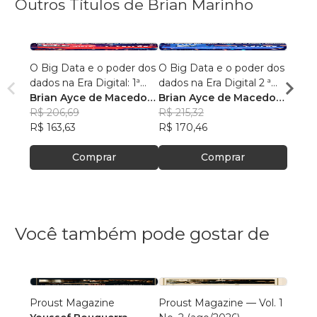
Outros Títulos de Brian Marinho
O Big Data e o poder dos
O Big Data e o poder dos
“O re
dados na Era Digital: 1ª
dados na Era Digital 2 ª
lingu
Edição.
Brian Ayce de Macedo
Edição:
Brian Ayce de Macedo
progr
Brian
Marinho
R$ 206,69
Marinho
R$ 215,32
data e
Mari
R$ 87
R$ 163,63
R$ 170,46
R$ 69
Comprar
Comprar
Você também pode gostar de
Proust Magazine
Proust Magazine — Vol. 1
Explor