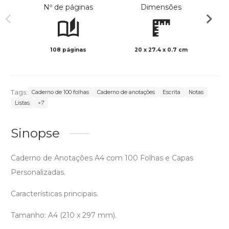
Nº de páginas
Dimensões
108 páginas
20 x 27.4 x 0.7 cm
Preto 
Tags:
Caderno de 100 folhas
Caderno de anotações
Escrita
Notas
Listas
+7
Sinopse
Caderno de Anotações A4 com 100 Folhas e Capas
Personalizadas.
Características principais.
Tamanho: A4 (210 x 297 mm).