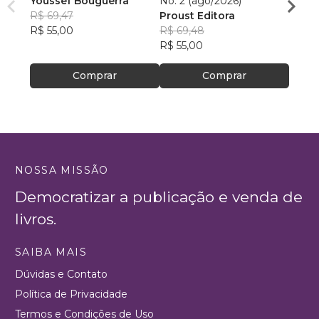
Youssef Bouguerra
No. 2 (ago/2026)
Criat
R$ 69,47
Proust Editora
Apoll
R$ 55,00
R$ 69,48
R$ 26,
R$ 55,00
R$ 20
Comprar
Comprar
NOSSA MISSÃO
Democratizar a publicação e venda de
livros.
SAIBA MAIS
Dúvidas e Contato
Política de Privacidade
Termos e Condições de Uso