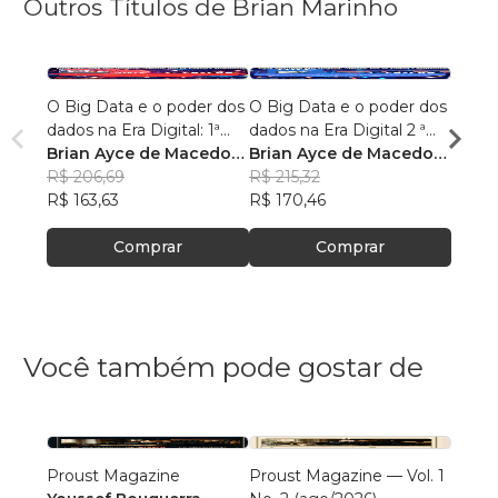
Outros Títulos de Brian Marinho
O Big Data e o poder dos
O Big Data e o poder dos
“O re
dados na Era Digital: 1ª
dados na Era Digital 2 ª
lingu
Edição.
Brian Ayce de Macedo
Edição:
Brian Ayce de Macedo
progr
Brian
Marinho
R$ 206,69
Marinho
R$ 215,32
data e
Mari
R$ 87
R$ 163,63
R$ 170,46
R$ 69
Comprar
Comprar
Você também pode gostar de
Proust Magazine
Proust Magazine — Vol. 1
Explor