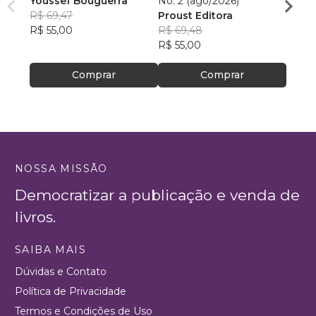
Youssef Bouguerra
No. 2 (ago/2026)
Criat
R$ 69,47
Proust Editora
Apoll
R$ 55,00
R$ 69,48
R$ 26,
R$ 55,00
R$ 20
Comprar
Comprar
NOSSA MISSÃO
Democratizar a publicação e venda de
livros.
SAIBA MAIS
Dúvidas e Contato
Política de Privacidade
Termos e Condições de Uso