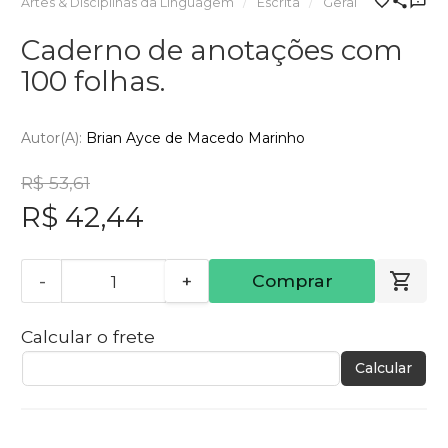
Artes & Disciplinas da Linguagem
Escrita
Geral
Caderno de anotações com
100 folhas.
Autor(a):
Brian Ayce de Macedo Marinho
R$ 53,61
R$ 42,44
-
+
Comprar
Calcular o frete
Calcular