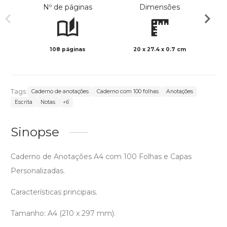
Nº de páginas
Dimensões
108 páginas
20 x 27.4 x 0.7 cm
Preto 
Tags:
Caderno de anotações
Caderno com 100 folhas
Anotações
Escrita
Notas
+6
Sinopse
Caderno de Anotações A4 com 100 Folhas e Capas
Personalizadas.
Características principais.
Tamanho: A4 (210 x 297 mm).