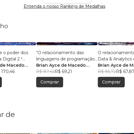
Entenda o nosso Ranking de Medalhas
nho
e o poder dos
“O relacionamento das
O relacionament
 Digital 2 ª
linguagens de programação
Data & Analytics 
 de Macedo
com o big data e analytics.”
Brian Ayce de Macedo
Com 50 pergunta
Brian Ayce de 
 170,46
Marinho
R$ 87,42
R$ 69,21
respostas.
Marinho
R$ 85,72
R$ 67,8
Comprar
Comprar
r de