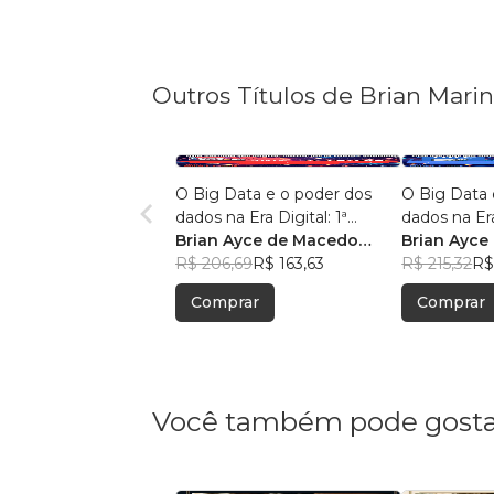
Outros Títulos de Brian Mari
O Big Data e o poder dos
O Big Data 
dados na Era Digital: 1ª
dados na Era
Edição.
Brian Ayce de Macedo
Edição:
Brian Ayce
Marinho
R$ 206,69
R$ 163,63
Marinho
R$ 215,32
R$
Comprar
Comprar
Você também pode gosta