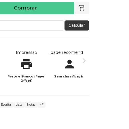
Comprar
Calcular
Impressão
Idade recomendada
Data de publicaç
Preto e Branco (Papel
Sem classificação
26/11/2025
Offset)
Escrita
Lista
Notas
+7