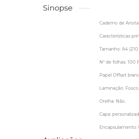
Sinopse
Caderno de Anotaç
Características prin
Tamanho: A4 (210
Nº de folhas: 100
Papel Offset bran
Laminação: Fosco
Orelha: Não.
Capa: personalizada
Encapsulamento: l