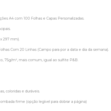
ões A4 com 100 Folhas e Capas Personalizadas.
cipais.
 x 297 mm).
 Folhas Com 20 Linhas (Campo para por a data e dia da semana).
co, 75g/m², mais comum, igual ao sulfite P&B.
.
s, coloridas e duráveis.
ombada firme (opção legível para dobrar a página)