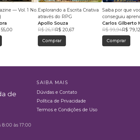
zine — Vol. 1 No.
Explorando a Escrita Criativa
Saiba por que vo
)
através do RPG
conseguiu apren
ora
Apollo Souza
português
Carlos Gilberto 
 55,00
R$ 26,11
R$ 20,67
Rodrigues Sans
R$ 99,94
R$ 79,1
Ferrari
Comprar
Comprar
SAIBA MAIS
Dúvidas e Contato
da de
Política de Privacidade
Termos e Condições de Uso
s 8:00 às 17:00