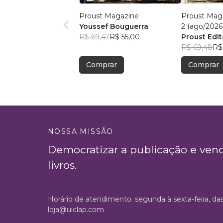
Proust Magazine
Proust Maga
Youssef Bouguerra
2 (ago/2026
R$ 69,47
R$ 55,00
Proust Edit
R$ 69,48
R$
Comprar
Comprar
NOSSA MISSÃO
Democratizar a publicação e ven
livros.
Horário de atendimento: segunda à sexta-feira, da
loja@uiclap.com