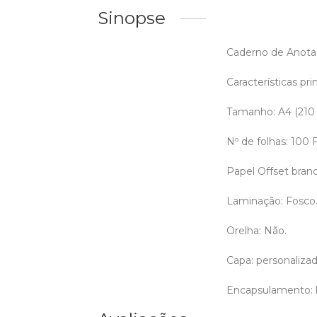
Sinopse
Caderno de Anotaç
Características prin
Tamanho: A4 (210
Nº de folhas: 100
Papel Offset bran
Laminação: Fosco
Orelha: Não.
Capa: personalizada
Encapsulamento: l