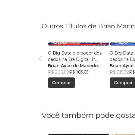
Outros Títulos de Brian Mari
O Big Data e o poder dos
O Big Data 
dados na Era Digital: 1ª
dados na Era
Edição.
Brian Ayce de Macedo
Edição:
Brian Ayce
Marinho
R$ 206,69
R$ 163,63
Marinho
R$ 215,32
R$
Comprar
Comprar
Você também pode gosta