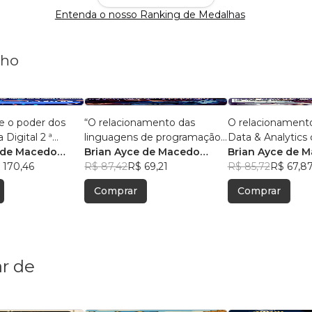
Entenda o nosso Ranking de Medalhas
nho
e o poder dos
“O relacionamento das
O relacionament
 Digital 2 ª
linguagens de programação
Data & Analytics 
 de Macedo
com o big data e analytics.”
Brian Ayce de Macedo
Com 50 pergunta
Brian Ayce de 
 170,46
Marinho
R$ 87,42
R$ 69,21
respostas.
Marinho
R$ 85,72
R$ 67,8
Comprar
Comprar
r de