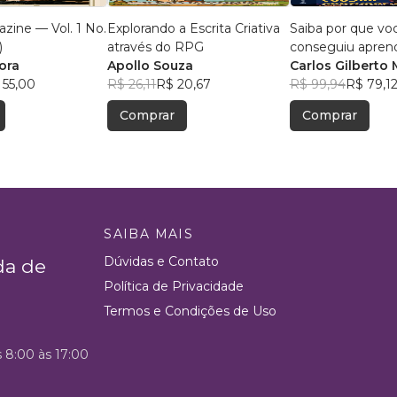
zine — Vol. 1 No.
Explorando a Escrita Criativa
Saiba por que vo
)
através do RPG
conseguiu apren
ora
Apollo Souza
português
Carlos Gilberto 
 55,00
R$ 26,11
R$ 20,67
Rodrigues Sans
R$ 99,94
R$ 79,1
Ferrari
Comprar
Comprar
SAIBA MAIS
Dúvidas e Contato
da de
Política de Privacidade
Termos e Condições de Uso
s 8:00 às 17:00