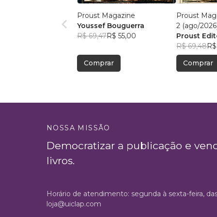
Proust Magazine
Proust Maga
Youssef Bouguerra
2 (ago/2026
R$ 69,47
R$ 55,00
Proust Edit
R$ 69,48
R$
Comprar
Comprar
NOSSA MISSÃO
Democratizar a publicação e ven
livros.
Horário de atendimento: segunda à sexta-feira, da
loja@uiclap.com