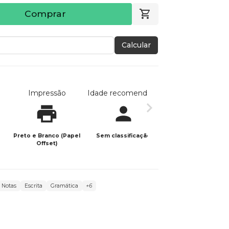
Comprar
Calcular
Impressão
Idade recomendada
Data de publicaç
Preto e Branco (Papel
Sem classificação
26/11/2025
Offset)
Notas
Escrita
Gramática
+6