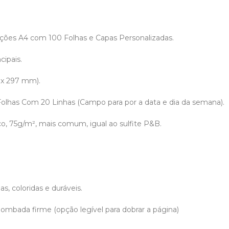
ões A4 com 100 Folhas e Capas Personalizadas.
cipais.
 x 297 mm).
 Folhas Com 20 Linhas (Campo para por a data e dia da semana).
co, 75g/m², mais comum, igual ao sulfite P&B.
.
s, coloridas e duráveis.
ombada firme (opção legível para dobrar a página)