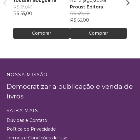
Youssef Bouguerra
No. 2 (ago/2026)
Criat
R$ 69,47
Proust Editora
Apoll
R$ 55,00
R$ 69,48
R$ 26,
R$ 55,00
R$ 20
Comprar
Comprar
NOSSA MISSÃO
Democratizar a publicação e venda de
livros.
SAIBA MAIS
Dúvidas e Contato
Política de Privacidade
Termos e Condições de Uso