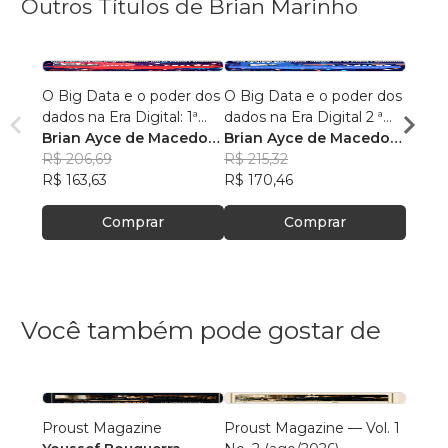
Outros Títulos de Brian Marinho
O Big Data e o poder dos
O Big Data e o poder dos
“O re
dados na Era Digital: 1ª
dados na Era Digital 2 ª
lingu
Edição.
Brian Ayce de Macedo
Edição:
Brian Ayce de Macedo
progr
Brian
Marinho
R$ 206,69
Marinho
R$ 215,32
data e
Mari
R$ 87
R$ 163,63
R$ 170,46
R$ 69
Comprar
Comprar
Você também pode gostar de
Proust Magazine
Proust Magazine — Vol. 1
Explor