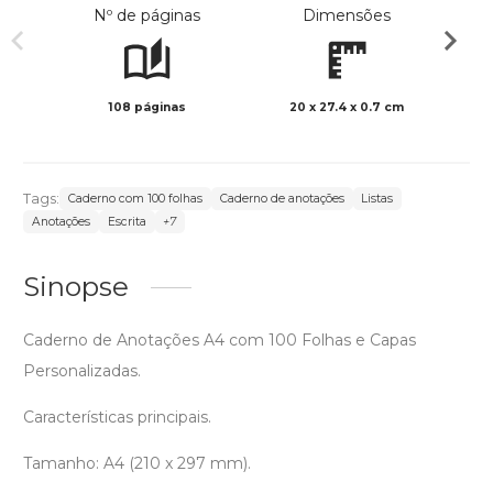
Nº de páginas
Dimensões
108 páginas
20 x 27.4 x 0.7 cm
Preto 
Tags:
Caderno com 100 folhas
Caderno de anotações
Listas
Anotações
Escrita
+7
Sinopse
Caderno de Anotações A4 com 100 Folhas e Capas
Personalizadas.
Características principais.
Tamanho: A4 (210 x 297 mm).