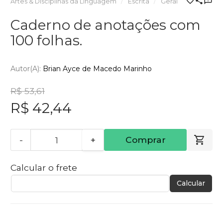
Artes & Disciplinas da Linguagem
Escrita
Geral
Caderno de anotações com
100 folhas.
Autor(a):
Brian Ayce de Macedo Marinho
R$ 53,61
R$ 42,44
-
+
Comprar
Calcular o frete
Calcular