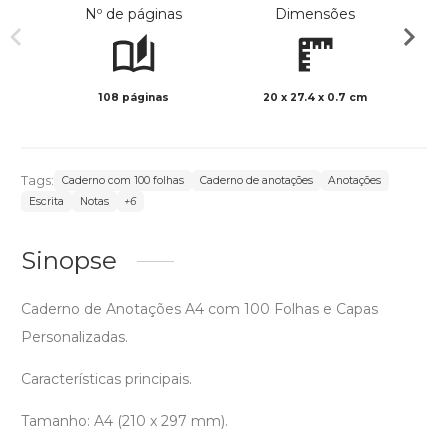
Nº de páginas
Dimensões
108 páginas
20 x 27.4 x 0.7 cm
Preto 
Tags:
Caderno com 100 folhas
Caderno de anotações
Anotações
Escrita
Notas
+6
Sinopse
Caderno de Anotações A4 com 100 Folhas e Capas
Personalizadas.
Características principais.
Tamanho: A4 (210 x 297 mm).