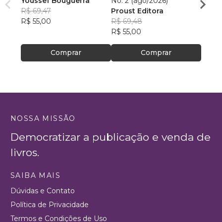
Youssef Bouguerra
No. 2 (ago/2026)
Criat
R$ 69,47
Proust Editora
Apoll
R$ 55,00
R$ 69,48
R$ 26,
R$ 55,00
R$ 20
Comprar
Comprar
NOSSA MISSÃO
Democratizar a publicação e venda de
livros.
SAIBA MAIS
Dúvidas e Contato
Política de Privacidade
Termos e Condições de Uso