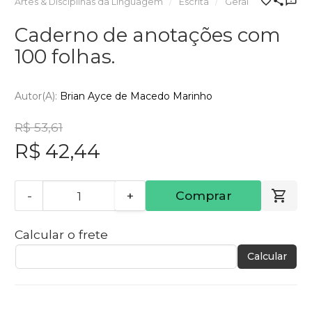
Artes & Disciplinas da Linguagem
Escrita
Geral
Caderno de anotações com
100 folhas.
Autor(a):
Brian Ayce de Macedo Marinho
R$ 53,61
R$ 42,44
-
+
Comprar
Calcular o frete
Calcular