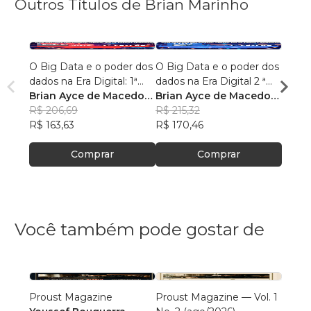
Outros Títulos de Brian Marinho
O Big Data e o poder dos
O Big Data e o poder dos
“O re
dados na Era Digital: 1ª
dados na Era Digital 2 ª
lingu
Edição.
Brian Ayce de Macedo
Edição:
Brian Ayce de Macedo
progr
Brian
Marinho
R$ 206,69
Marinho
R$ 215,32
data e
Mari
R$ 87
R$ 163,63
R$ 170,46
R$ 69
Comprar
Comprar
Você também pode gostar de
Proust Magazine
Proust Magazine — Vol. 1
Explor