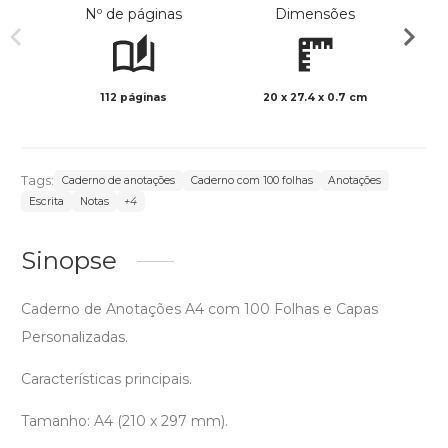
Nº de páginas
Dimensões
112 páginas
20 x 27.4 x 0.7 cm
Preto 
Tags:
Caderno de anotações
Caderno com 100 folhas
Anotações
Escrita
Notas
+4
Sinopse
Caderno de Anotações A4 com 100 Folhas e Capas
Personalizadas.
Características principais.
Tamanho: A4 (210 x 297 mm).