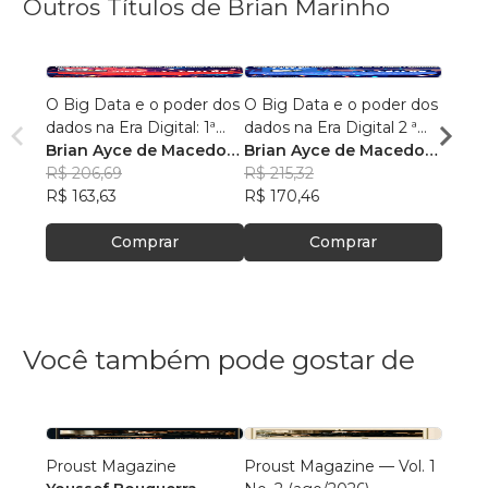
Outros Títulos de Brian Marinho
O Big Data e o poder dos
O Big Data e o poder dos
“O re
dados na Era Digital: 1ª
dados na Era Digital 2 ª
lingu
Edição.
Brian Ayce de Macedo
Edição:
Brian Ayce de Macedo
progr
Brian
Marinho
R$ 206,69
Marinho
R$ 215,32
data e
Mari
R$ 87
R$ 163,63
R$ 170,46
R$ 69
Comprar
Comprar
Você também pode gostar de
Proust Magazine
Proust Magazine — Vol. 1
Explor