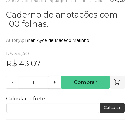
Artes & Disciplinas da Linguagem
Escrita
Geral
Caderno de anotações com
100 folhas.
Autor(a):
Brian Ayce de Macedo Marinho
R$ 54,40
R$ 43,07
-
+
Comprar
Calcular o frete
Calcular