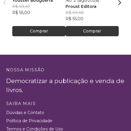
Youssef Bouguerra
No. 2 (ago/2026)
Criat
R$ 69,47
Proust Editora
Apoll
R$ 55,00
R$ 69,48
R$ 26,
R$ 55,00
R$ 20
Comprar
Comprar
NOSSA MISSÃO
Democratizar a publicação e venda de
livros.
SAIBA MAIS
Dúvidas e Contato
Política de Privacidade
Termos e Condições de Uso