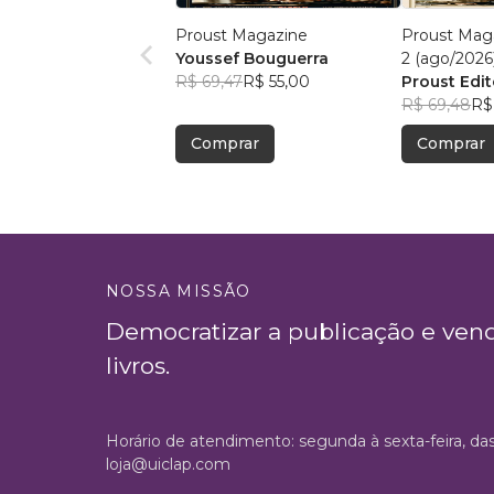
Proust Magazine
Proust Maga
Youssef Bouguerra
2 (ago/2026
R$ 69,47
R$ 55,00
Proust Edit
R$ 69,48
R$
Comprar
Comprar
NOSSA MISSÃO
Democratizar a publicação e ven
livros.
Horário de atendimento: segunda à sexta-feira, da
loja@uiclap.com