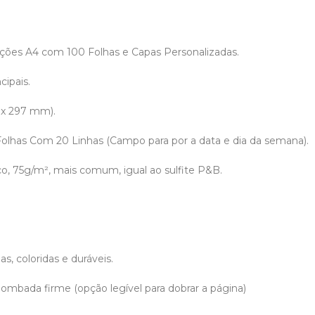
ões A4 com 100 Folhas e Capas Personalizadas.
cipais.
 x 297 mm).
 Folhas Com 20 Linhas (Campo para por a data e dia da semana).
co, 75g/m², mais comum, igual ao sulfite P&B.
.
s, coloridas e duráveis.
ombada firme (opção legível para dobrar a página)