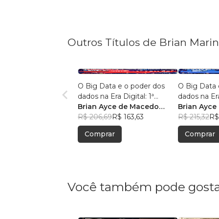
Outros Títulos de Brian Mari
O Big Data e o poder dos
O Big Data 
dados na Era Digital: 1ª
dados na Era
Edição.
Brian Ayce de Macedo
Edição:
Brian Ayce
Marinho
R$ 206,69
R$ 163,63
Marinho
R$ 215,32
R$
Comprar
Comprar
Você também pode gosta