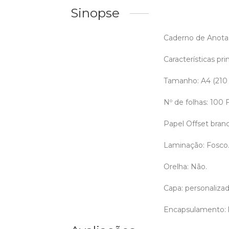
Sinopse
Caderno de Anotaç
Características prin
Tamanho: A4 (210
Nº de folhas: 100
Papel Offset bran
Laminação: Fosco
Orelha: Não.
Capa: personalizada
Encapsulamento: l