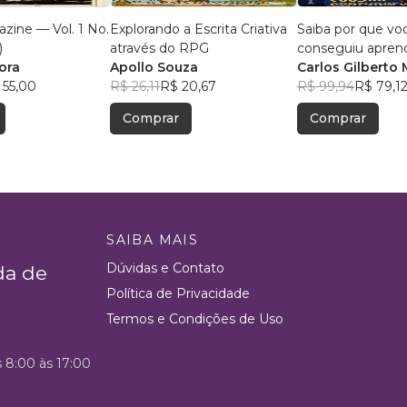
zine — Vol. 1 No.
Explorando a Escrita Criativa
Saiba por que vo
)
através do RPG
conseguiu apren
ora
Apollo Souza
português
Carlos Gilberto 
 55,00
R$ 26,11
R$ 20,67
Rodrigues Sans
R$ 99,94
R$ 79,1
Ferrari
Comprar
Comprar
SAIBA MAIS
Dúvidas e Contato
da de
Política de Privacidade
Termos e Condições de Uso
s 8:00 às 17:00