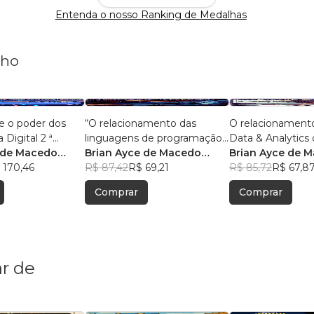
Entenda o nosso Ranking de Medalhas
nho
e o poder dos
“O relacionamento das
O relacionament
 Digital 2 ª
linguagens de programação
Data & Analytics 
 de Macedo
com o big data e analytics.”
Brian Ayce de Macedo
Com 50 pergunta
Brian Ayce de 
 170,46
Marinho
R$ 87,42
R$ 69,21
respostas.
Marinho
R$ 85,72
R$ 67,8
Comprar
Comprar
r de