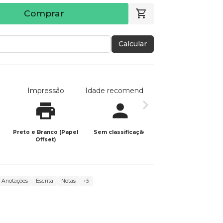
Comprar
Calcular
Impressão
Idade recomendada
Data de publicaç
Preto e Branco (Papel
Sem classificação
24/11/2025
Offset)
Anotações
Escrita
Notas
+5