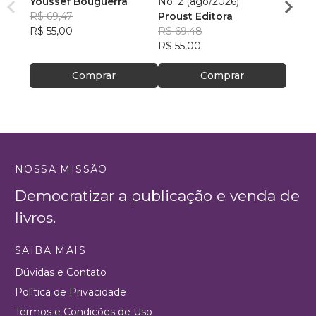
Youssef Bouguerra
No. 2 (ago/2026)
Criat
R$ 69,47
Proust Editora
Apoll
R$ 55,00
R$ 69,48
R$ 26,
R$ 55,00
R$ 20
Comprar
Comprar
NOSSA MISSÃO
Democratizar a publicação e venda de
livros.
SAIBA MAIS
Dúvidas e Contato
Política de Privacidade
Termos e Condições de Uso