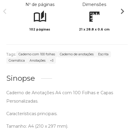
Nº de páginas
Dimensões
102 páginas
21 x 28.8 x 0.6 cm
Preto 
Tags:
Caderno com 100 folhas
Caderno de anotações
Escrita
Gramática
Anotações
+5
Sinopse
Caderno de Anotações A4 com 100 Folhas e Capas
Personalizadas.
Características principais.
Tamanho: A4 (210 x 297 mm).