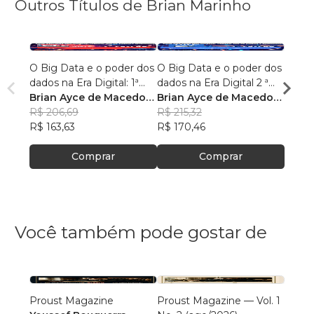
Outros Títulos de Brian Marinho
O Big Data e o poder dos
O Big Data e o poder dos
“O re
dados na Era Digital: 1ª
dados na Era Digital 2 ª
lingu
Edição.
Brian Ayce de Macedo
Edição:
Brian Ayce de Macedo
progr
Brian
Marinho
R$ 206,69
Marinho
R$ 215,32
data e
Mari
R$ 87
R$ 163,63
R$ 170,46
R$ 69
Comprar
Comprar
Você também pode gostar de
Proust Magazine
Proust Magazine — Vol. 1
Explor