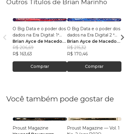
Outros Títulos de Brian Marinho
O Big Data e o poder dos
O Big Data e o poder dos
“O re
dados na Era Digital: 1ª
dados na Era Digital 2 ª
lingu
Edição.
Brian Ayce de Macedo
Edição:
Brian Ayce de Macedo
progr
Brian
Marinho
R$ 206,69
Marinho
R$ 215,32
data e
Mari
R$ 87
R$ 163,63
R$ 170,46
R$ 69
Comprar
Comprar
Você também pode gostar de
Proust Magazine
Proust Magazine — Vol. 1
Explor