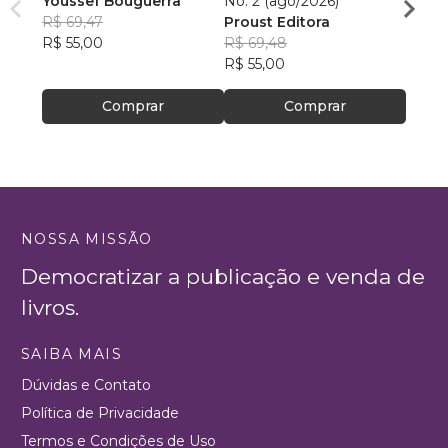
Youssef Bouguerra
No. 2 (ago/2026)
Criat
R$ 69,47
Proust Editora
Apoll
R$ 55,00
R$ 69,48
R$ 26,
R$ 55,00
R$ 20
Comprar
Comprar
NOSSA MISSÃO
Democratizar a publicação e venda de
livros.
SAIBA MAIS
Dúvidas e Contato
Política de Privacidade
Termos e Condições de Uso