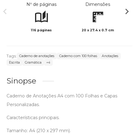
Nº de páginas
Dimensões
116 páginas
20 x 27.4 x 0.7 cm
Preto 
Tags:
Caderno de anotações
Caderno com 100 folhas
Anotações
Escrita
Gramática
+4
Sinopse
Caderno de Anotações A4 com 100 Folhas e Capas
Personalizadas.
Características principais.
Tamanho: A4 (210 x 297 mm).