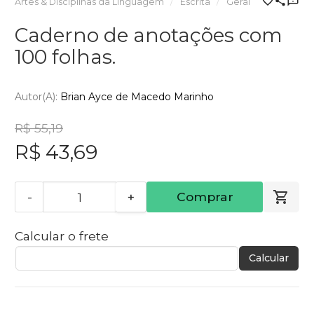
Artes & Disciplinas da Linguagem
Escrita
Geral
Caderno de anotações com
100 folhas.
Autor(a):
Brian Ayce de Macedo Marinho
R$ 55,19
R$ 43,69
-
+
Comprar
Calcular o frete
Calcular