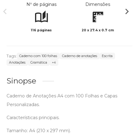
Nº de páginas
Dimensões
116 páginas
20 x 27.4 x 0.7 cm
Preto 
Tags:
Caderno com 100 folhas
Caderno de anotações
Escrita
Anotações
Gramática
+4
Sinopse
Caderno de Anotações A4 com 100 Folhas e Capas
Personalizadas.
Características principais.
Tamanho: A4 (210 x 297 mm).