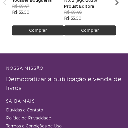
Youssef Bouguerra
No. 2 (ago/2026)
Criat
R$ 69,47
Proust Editora
Apoll
R$ 55,00
R$ 69,48
R$ 26,
R$ 55,00
R$ 20
Comprar
Comprar
NOSSA MISSÃO
Democratizar a publicação e venda de
livros.
SAIBA MAIS
Dúvidas e Contato
Política de Privacidade
Termos e Condições de Uso