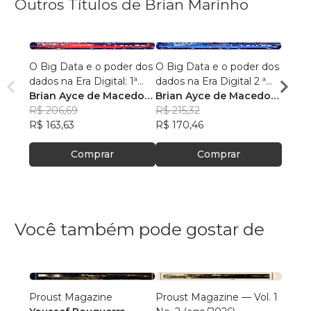
Outros Títulos de Brian Marinho
O Big Data e o poder dos
O Big Data e o poder dos
“O re
dados na Era Digital: 1ª
dados na Era Digital 2 ª
lingu
Edição.
Brian Ayce de Macedo
Edição:
Brian Ayce de Macedo
progr
Brian
Marinho
R$ 206,69
Marinho
R$ 215,32
data e
Mari
R$ 87
R$ 163,63
R$ 170,46
R$ 69
Comprar
Comprar
Você também pode gostar de
Proust Magazine
Proust Magazine — Vol. 1
Explor