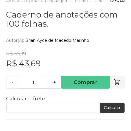
Artes & Disciplinas da Linguagem
Escrita
Geral
Caderno de anotações com
100 folhas.
Autor(a):
Brian Ayce de Macedo Marinho
R$ 55,19
R$ 43,69
-
+
Comprar
Calcular o frete
Calcular