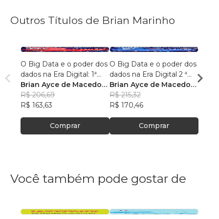
Outros Títulos de Brian Marinho
O Big Data e o poder dos
O Big Data e o poder dos
“O re
dados na Era Digital: 1ª
dados na Era Digital 2 ª
lingu
Edição.
Brian Ayce de Macedo
Edição:
Brian Ayce de Macedo
progr
Brian
Marinho
R$ 206,69
Marinho
R$ 215,32
data e
Mari
R$ 87
R$ 163,63
R$ 170,46
R$ 69
Comprar
Comprar
Você também pode gostar de