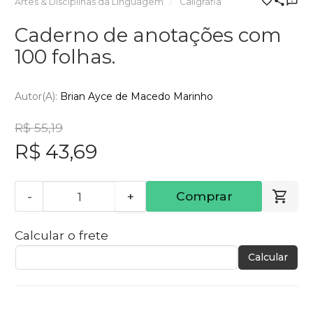
Artes & Disciplinas da Linguagem
Caligrafia
Caderno de anotações com
100 folhas.
Autor(a):
Brian Ayce de Macedo Marinho
R$ 55,19
R$ 43,69
-
+
Comprar
Calcular o frete
Calcular