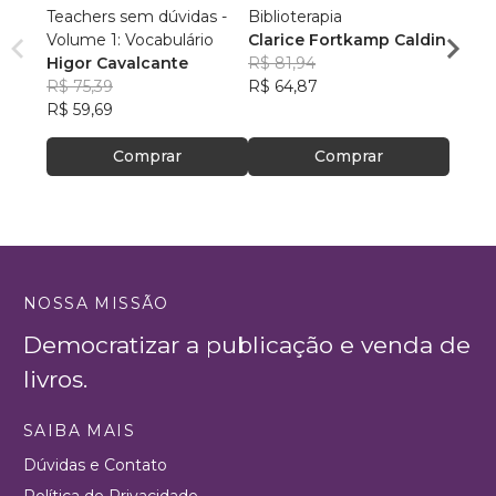
Teachers sem dúvidas -
Biblioterapia
A MU
Volume 1: Vocabulário
Clarice Fortkamp Caldin
CAS
Higor Cavalcante
R$ 81,94
Renat
R$ 75,39
R$ 64,87
R$ 57,
R$ 59,69
R$ 45
Comprar
Comprar
NOSSA MISSÃO
Democratizar a publicação e venda de
livros.
SAIBA MAIS
Dúvidas e Contato