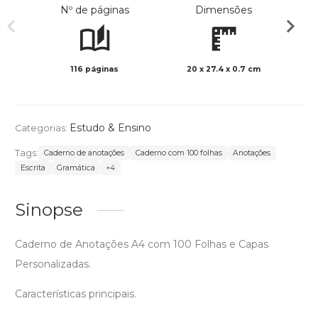
Nº de páginas
Dimensões
116 páginas
20 x 27.4 x 0.7 cm
Preto 
Estudo & Ensino
Categorias:
Tags:
Caderno de anotações
Caderno com 100 folhas
Anotações
Escrita
Gramática
+4
Sinopse
Caderno de Anotações A4 com 100 Folhas e Capas
Personalizadas.
Características principais.