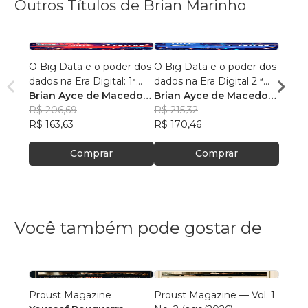
Outros Títulos de Brian Marinho
O Big Data e o poder dos
O Big Data e o poder dos
“O re
dados na Era Digital: 1ª
dados na Era Digital 2 ª
lingu
Edição.
Brian Ayce de Macedo
Edição:
Brian Ayce de Macedo
progr
Brian
Marinho
R$ 206,69
Marinho
R$ 215,32
data e
Mari
R$ 87
R$ 163,63
R$ 170,46
R$ 69
Comprar
Comprar
Você também pode gostar de
Proust Magazine
Proust Magazine — Vol. 1
Explor