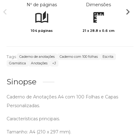
Nº de páginas
Dimensões
104 páginas
21 x 28.8 x 0.6 cm
Preto 
Tags:
Caderno de anotações
Caderno com 100 folhas
Escrita
Gramática
Anotações
+3
Sinopse
Caderno de Anotações A4 com 100 Folhas e Capas
Personalizadas.
Características principais.
Tamanho: A4 (210 x 297 mm).