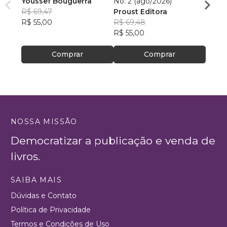
Youssef Bouguerra
No. 2 (ago/2026)
Criat
R$ 69,47
Proust Editora
Apoll
R$ 55,00
R$ 69,48
R$ 26,
R$ 55,00
R$ 20
Comprar
Comprar
NOSSA MISSÃO
Democratizar a publicação e venda de
livros.
SAIBA MAIS
Dúvidas e Contato
Política de Privacidade
Termos e Condições de Uso