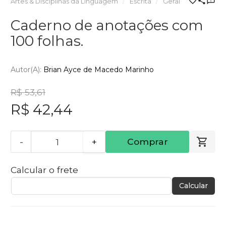
Artes & Disciplinas da Linguagem
Escrita
Geral
Caderno de anotações com
100 folhas.
Autor(a):
Brian Ayce de Macedo Marinho
R$ 53,61
R$ 42,44
-
+
Comprar
Calcular o frete
Calcular