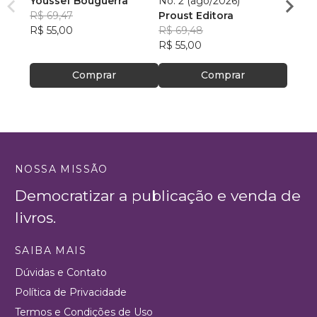
Youssef Bouguerra
No. 2 (ago/2026)
Criat
R$ 69,47
Proust Editora
Apoll
R$ 55,00
R$ 69,48
R$ 26,
R$ 55,00
R$ 20
Comprar
Comprar
NOSSA MISSÃO
Democratizar a publicação e venda de
livros.
SAIBA MAIS
Dúvidas e Contato
Política de Privacidade
Termos e Condições de Uso