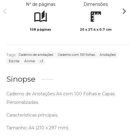
Nº de páginas
Dimensões
108 páginas
20 x 27.4 x 0.7 cm
Preto 
Tags:
Caderno de anotações
Caderno com 100 folhas
Anotações
Escrita
Anime
+3
Sinopse
Caderno de Anotações A4 com 100 Folhas e Capas
Personalizadas.
Características principais.
Tamanho: A4 (210 x 297 mm).