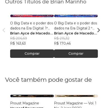
Outros Títulos de Brian Marinho
O Big Data e o poder dos
O Big Data e o poder dos
“O re
dados na Era Digital: 1ª
dados na Era Digital 2 ª
lingu
Edição.
Brian Ayce de Macedo
Edição:
Brian Ayce de Macedo
progr
Brian
Marinho
R$ 206,69
Marinho
R$ 215,32
data e
Mari
R$ 87
R$ 163,63
R$ 170,46
R$ 69
Comprar
Comprar
Você também pode gostar de
Proust Magazine
Proust Magazine — Vol. 1
Explor