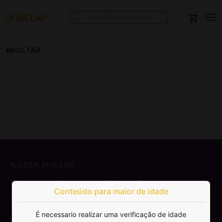
VOLTAR
NOSSA MISSÃO
Democratizar a publicação e venda de
Conteúdo para maior de idade
livros.
É necessario realizar uma verificação de idade
SAIBA MAIS