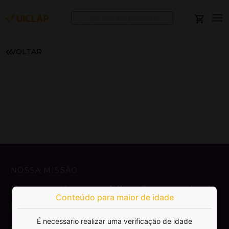
VOLTAR
NOSSA MISSÃO
Democratizar a publicação e venda de
Conteúdo para maior de idade
livros.
É necessario realizar uma verificação de idade
SAIBA MAIS