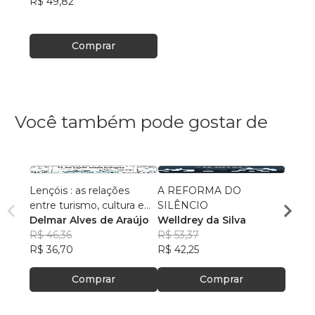
R$ 49,82
Comprar
Você também pode gostar de
Lençóis : as relações
A REFORMA DO
Probl
entre turismo, cultura e
SILÊNCIO
Maçôn
ambiente
Delmar Alves de Araújo
Welldrey da Silva
Herbe
R$ 46,36
R$ 53,37
R$ 115
R$ 36,70
R$ 42,25
R$ 91
Comprar
Comprar