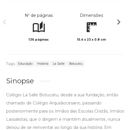
Nº de páginas
Dimensões
136 páginas
15.4 x 23 x 0.8 cm
Preto 
Tags:
Educação
História
La Salle
Botucatu
Sinopse
Colégio La Salle Botucatu, desde a sua fundação, então
chamado de Colégio Arquidiocesano, passando
posteriormente para os Irmãos das Escolas Cristãs, Irmãos
Lassalistas, que o dirigem e mantém atualmente, nunca
deixou de se reinventar ao longo da sua história. Em