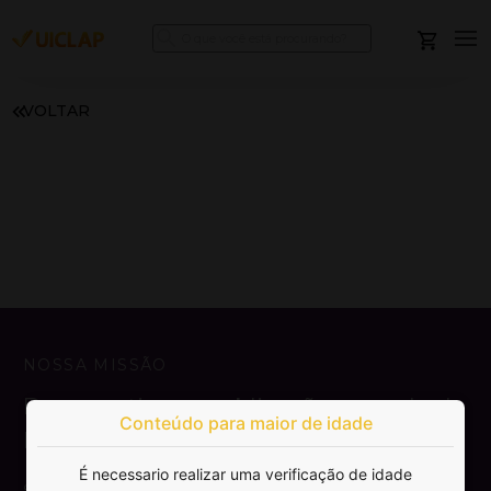
VOLTAR
NOSSA MISSÃO
Democratizar a publicação e venda de
Conteúdo para maior de idade
livros.
É necessario realizar uma verificação de idade
SAIBA MAIS