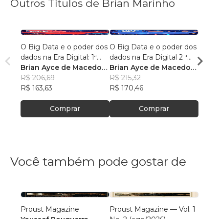
Outros Títulos de Brian Marinho
O Big Data e o poder dos
O Big Data e o poder dos
“O re
dados na Era Digital: 1ª
dados na Era Digital 2 ª
lingu
Edição.
Brian Ayce de Macedo
Edição:
Brian Ayce de Macedo
progr
Brian
Marinho
R$ 206,69
Marinho
R$ 215,32
data e
Mari
R$ 87
R$ 163,63
R$ 170,46
R$ 69
Comprar
Comprar
Você também pode gostar de
Proust Magazine
Proust Magazine — Vol. 1
Explor