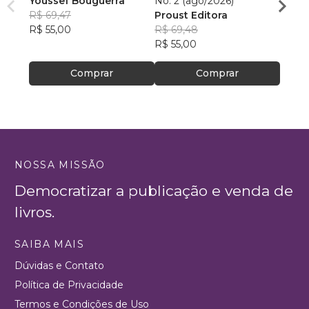
Youssef Bouguerra
No. 2 (ago/2026)
Criat
R$ 69,47
Proust Editora
Apoll
R$ 55,00
R$ 69,48
R$ 26,
R$ 55,00
R$ 20
Comprar
Comprar
NOSSA MISSÃO
Democratizar a publicação e venda de
livros.
SAIBA MAIS
Dúvidas e Contato
Política de Privacidade
Termos e Condições de Uso