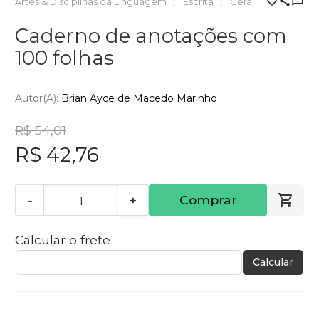
Artes & Disciplinas da Linguagem
Escrita
Geral
Caderno de anotações com
100 folhas
Autor(a):
Brian Ayce de Macedo Marinho
R$ 54,01
R$ 42,76
-
+
Comprar
Calcular o frete
Calcular