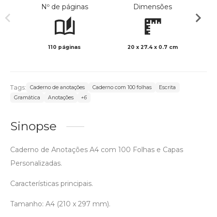
Nº de páginas
Dimensões
110 páginas
20 x 27.4 x 0.7 cm
Preto 
Tags:
Caderno de anotações
Caderno com 100 folhas
Escrita
Gramática
Anotações
+6
Sinopse
Caderno de Anotações A4 com 100 Folhas e Capas
Personalizadas.
Características principais.
Tamanho: A4 (210 x 297 mm).