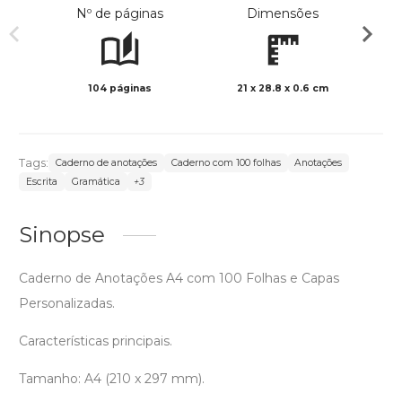
Nº de páginas
Dimensões
104 páginas
21 x 28.8 x 0.6 cm
Preto 
Tags:
Caderno de anotações
Caderno com 100 folhas
Anotações
Escrita
Gramática
+3
Sinopse
Caderno de Anotações A4 com 100 Folhas e Capas
Personalizadas.
Características principais.
Tamanho: A4 (210 x 297 mm).