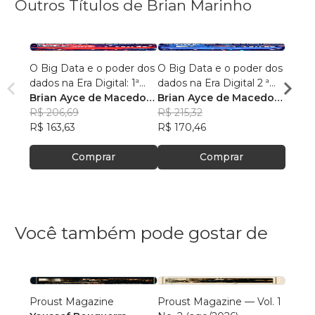
Outros Títulos de Brian Marinho
O Big Data e o poder dos
O Big Data e o poder dos
“O re
dados na Era Digital: 1ª
dados na Era Digital 2 ª
lingu
Edição.
Brian Ayce de Macedo
Edição:
Brian Ayce de Macedo
progr
Brian
Marinho
R$ 206,69
Marinho
R$ 215,32
data e
Mari
R$ 87
R$ 163,63
R$ 170,46
R$ 69
Comprar
Comprar
Você também pode gostar de
Proust Magazine
Proust Magazine — Vol. 1
Explor