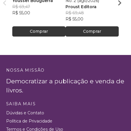
Youssef Bouguerra
No. 2 (ago/2026)
Criat
R$ 69,47
Proust Editora
Apoll
R$ 55,00
R$ 69,48
R$ 26,
R$ 55,00
R$ 20
Comprar
Comprar
NOSSA MISSÃO
Democratizar a publicação e venda de
livros.
SAIBA MAIS
Dúvidas e Contato
Política de Privacidade
Termos e Condições de Uso