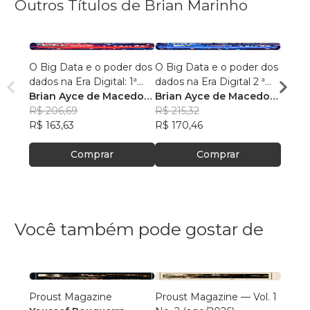
Outros Títulos de Brian Marinho
O Big Data e o poder dos
O Big Data e o poder dos
“O re
dados na Era Digital: 1ª
dados na Era Digital 2 ª
lingu
Edição.
Brian Ayce de Macedo
Edição:
Brian Ayce de Macedo
progr
Brian
Marinho
R$ 206,69
Marinho
R$ 215,32
data e
Mari
R$ 87
R$ 163,63
R$ 170,46
R$ 69
Comprar
Comprar
Você também pode gostar de
Proust Magazine
Proust Magazine — Vol. 1
Explor