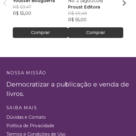
Youssef Bouguerra
No. 2 (ago/2026)
Criat
R$ 69,47
Proust Editora
Apoll
R$ 55,00
R$ 69,48
R$ 26,
R$ 55,00
R$ 20
Comprar
Comprar
NOSSA MISSÃO
Democratizar a publicação e venda de
livros.
SAIBA MAIS
Dúvidas e Contato
Política de Privacidade
Termos e Condições de Uso