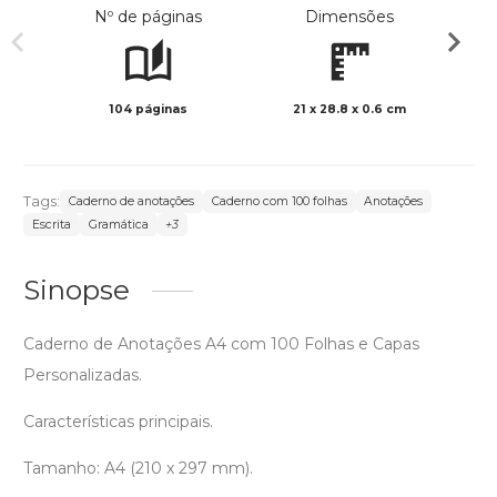
Nº de páginas
Dimensões
104 páginas
21 x 28.8 x 0.6 cm
Preto 
Tags:
Caderno de anotações
Caderno com 100 folhas
Anotações
Escrita
Gramática
+3
Sinopse
Caderno de Anotações A4 com 100 Folhas e Capas
Personalizadas.
Características principais.
Tamanho: A4 (210 x 297 mm).