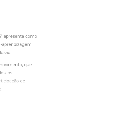
 6” apresenta como
no-aprendizagem
lusão.
 movimento, que
os: os
rticipação de
o.