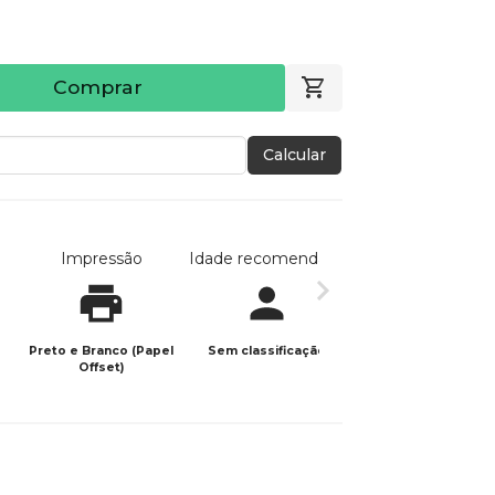
Comprar
Calcular
Impressão
Idade recomendada
Data de publicaç
Preto e Branco (Papel
Sem classificação
28/11/2021
Offset)