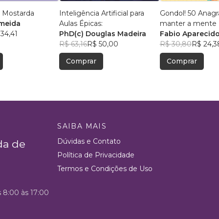
 Mostarda
Inteligência Artificial para
Gondol! 50 Anag
lmeida
Aulas Épicas:
manter a mente +
34,41
PhD(c) Douglas Madeira
Fabio Aparecido
R$ 63,16
R$ 50,00
R$ 30,80
R$ 24,3
Comprar
Comprar
SAIBA MAIS
Dúvidas e Contato
da de
Política de Privacidade
Termos e Condições de Uso
s 8:00 às 17:00