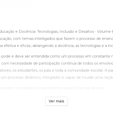
“Educação e Docência: Tecnologias, Inclusão e Desafios - Volume
cação, com temas interligados que fazem o processo de ensi
 efetiva e eficaz, abrangendo a docência, as tecnologias e a inc
o pode e deve ser entendida como um processo em constante
e com necessidade de participação contínua de todos os envolvid
stores, os estudantes, os pais e toda a comunidade escolar. A pa
 um processo dinâmico, integrador e capaz de mudar uma naçã
sentam considerações pertinentes sobre os temas aborda ...
Ver mais