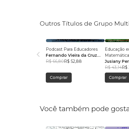
Outros Títulos de Grupo Mult
Podcast Para Educadores
Educação e
Fernando Vieira da Cruz
Matemática
(Fernandinho Cruz)
R$ 66,80
R$ 52,88
Legal: Pesqu
Jusiany Pe
Pedagógica
dos Santo
R$ 43,14
R$ 
Comprar
Comprar
Você também pode gosta