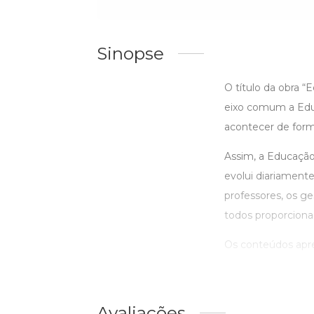
Sinopse
O título da obra 
eixo comum a Edu
acontecer de forma
Assim, a Educaçã
evolui diariament
professores, os ge
todos proporciona
Os conteúdos apre
Avaliações