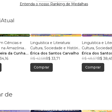
Entenda o nosso Ranking de Medalhas
iAtual
m Ciências e
Linguística e Literatura:
Linguística e Lite
 na Amazônia
Cultura, Sociedade e História
Cultura, Sociedad
isas e Práticas
reira da Cunha
- Volume 2
Érica dos Santos Carvalho
Érica dos Santo
s
s
34,16
R$ 42,58
R$ 33,71
R$ 48,57
R$ 38,4
Comprar
Comprar
r de