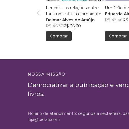
Lençóis : as relações entre
Um Grão de
turismo, cultura e ambiente
Eduarda A
Delmar Alves de Araújo
R$ 43,46
R$ 
R$ 46,36
R$ 36,70
Comprar
Comprar
NOSSA MISSÃO
Democratizar a publicação e ven
livros.
Horário de atendimento: segunda à sexta-feira, da
loja@uiclap.com