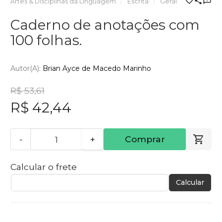
Artes & Disciplinas da Linguagem
Escrita
Geral
Caderno de anotações com
100 folhas.
Autor(a):
Brian Ayce de Macedo Marinho
R$ 53,61
R$ 42,44
-
+
Comprar
Calcular o frete
Calcular