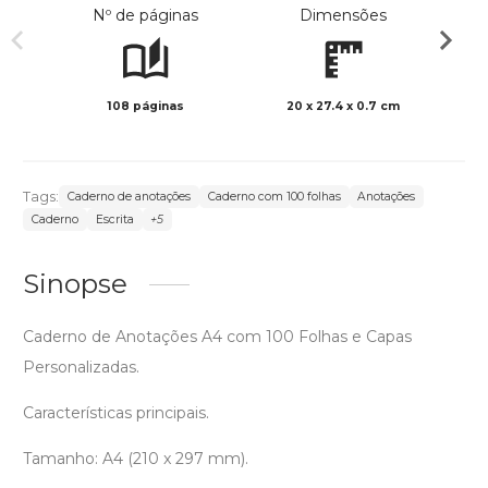
Nº de páginas
Dimensões
108 páginas
20 x 27.4 x 0.7 cm
Preto 
Tags:
Caderno de anotações
Caderno com 100 folhas
Anotações
Caderno
Escrita
+5
Sinopse
Caderno de Anotações A4 com 100 Folhas e Capas
Personalizadas.
Características principais.
Tamanho: A4 (210 x 297 mm).