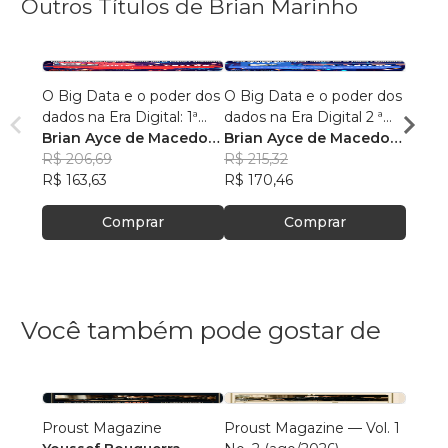
Outros Títulos de Brian Marinho
O Big Data e o poder dos
O Big Data e o poder dos
“O re
dados na Era Digital: 1ª
dados na Era Digital 2 ª
lingu
Edição.
Brian Ayce de Macedo
Edição:
Brian Ayce de Macedo
progr
Brian
Marinho
R$ 206,69
Marinho
R$ 215,32
data e
Mari
R$ 87
R$ 163,63
R$ 170,46
R$ 69
Comprar
Comprar
Você também pode gostar de
Proust Magazine
Proust Magazine — Vol. 1
Explor