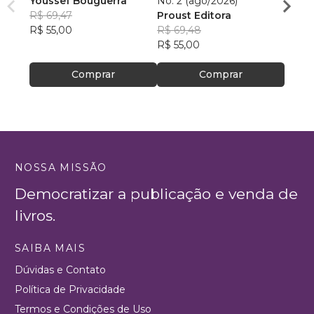
Youssef Bouguerra
No. 2 (ago/2026)
Criat
R$ 69,47
Proust Editora
Apoll
R$ 55,00
R$ 69,48
R$ 26,
R$ 55,00
R$ 20
Comprar
Comprar
NOSSA MISSÃO
Democratizar a publicação e venda de
livros.
SAIBA MAIS
Dúvidas e Contato
Política de Privacidade
Termos e Condições de Uso